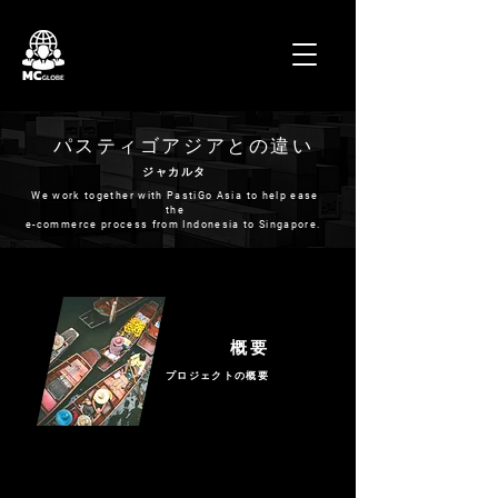
パスティゴアジアとの違い
ジャカルタ
We work together with PastiGo Asia to help ease
the
e-commerce process from Indonesia to Singapore.
概要
プロジェクトの概要