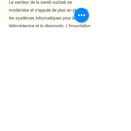
Le secteur de la santé ouzbek se
modernise et s'appuie de plus en plus sur
les systèmes informatiques pour la
télémédecine et le diagnostic. L'importation
de matériel informatique médical est
essentielle pour améliorer la prestation des
soins, notamment en zones rurales.
Automotive Industry:
Le secteur automobile ouzbek est en
pleine croissance, avec une demande
croissante de systèmes informatiques
dans les secteurs de la logistique et de
la production. L'expédition
d'équipements informatiques vers ce
secteur est soutenue par des accords
commerciaux et l'amélioration des
infrastructures.