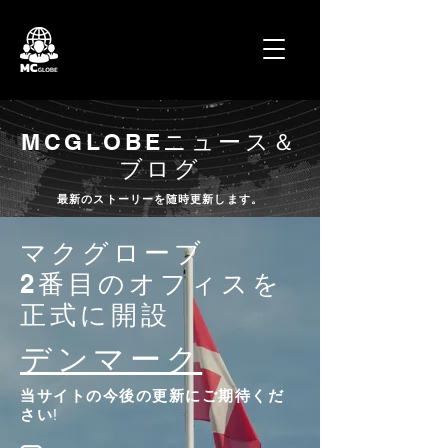
MCGLOBE
ニュース＆
ブログ
最新のストーリーを随時更新します。
マクグローブ
2番目のオフィスを
正式に開設
デンマーク
当サイトの今後の更新にご期待くだ
さい!