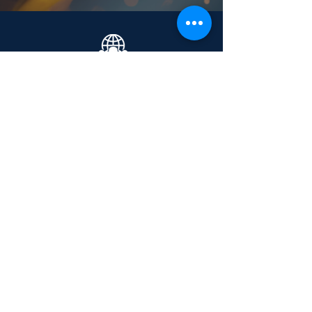
Moving Boundaries.
Global IT logistics and compliance partner
for enterprises operating across 130+
countries.
+65 6206 1944
contact@mcglobe.ltd
月曜日から金曜日
午前8時～午後11時（UTC+8）
110 ロロン 23 ゲイラン #05-03
シンガポール、388410