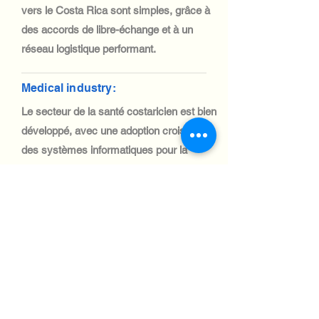
vers le Costa Rica sont simples, grâce à
des accords de libre-échange et à un
réseau logistique performant.
Medical industry:
Le secteur de la santé costaricien est bien
développé, avec une adoption croissante
des systèmes informatiques pour la
télémédecine et la gestion des patients.
L'importation de matériel informatique
médical est facilitée par la simplification
des procédures douanières et des
politiques commerciales.
Automotive Industry:
Le secteur automobile costaricien est
petit, mais en pleine croissance, avec