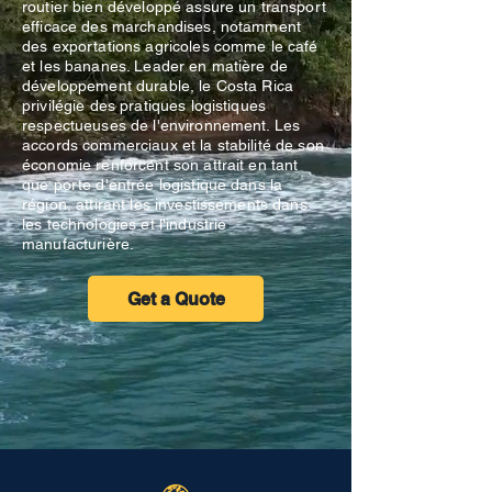
routier bien développé assure un transport
efficace des marchandises, notamment
des exportations agricoles comme le café
et les bananes. Leader en matière de
développement durable, le Costa Rica
privilégie des pratiques logistiques
respectueuses de l'environnement. Les
accords commerciaux et la stabilité de son
économie renforcent son attrait en tant
que porte d'entrée logistique dans la
région, attirant les investissements dans
les technologies et l'industrie
manufacturière.
Get a Quote