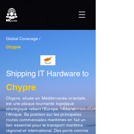
Global Coverage /
Chypre
Shipping IT Hardware to
Chypre
Chypre, située en Méditerranée orientale,
est une plaque tournante logistique
stratégique reliant l'Europe, l'Asie et
l'Afrique. Sa position sur les principales
routes commerciales maritimes en fait un
lien essentiel pour le transport maritime
régional et international. Des ports comme