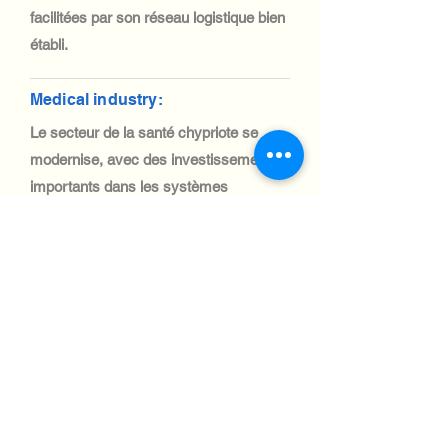
facilitées par son réseau logistique bien
établi.
Medical industry:
Le secteur de la santé chypriote se
modernise, avec des investissements
importants dans les systèmes
informatiques pour la télémédecine, le
diagnostic et la gestion des patients.
L'importation de matériel informatique
médical est simple et soutenue par les
politiques commerciales de l'UE.
Automotive Industry:
Le secteur automobile chypriote est
modeste, mais en pleine croissance,