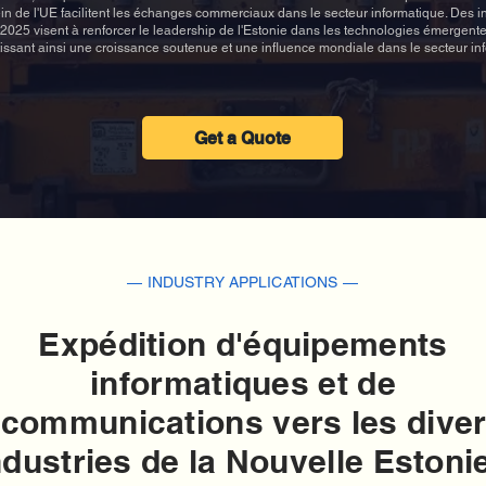
ein de l'UE facilitent les échanges commerciaux dans le secteur informatique. Des i
025 visent à renforcer le leadership de l'Estonie dans les technologies émergentes 
tissant ainsi une croissance soutenue et une influence mondiale dans le secteur in
Get a Quote
— INDUSTRY APPLICATIONS —
Expédition d'équipements
informatiques et de
écommunications vers les dive
ndustries de la Nouvelle Estonie