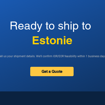
Ready to ship to
Estonie
ell us your shipment details. We'll confirm IOR/EOR feasibility within 1 business day
Get a Quote