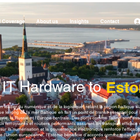
l Coverage
About us
Insights
Contact
 IT Hardware to
Esto
n leader du numérique et de la logistique, reliant la région baltique a
 le long de la mer Baltique en fait un point de transit essentiel pour 
e, la Russie et l'Europe centrale. Des ports comme Tallinn sont ess
x ferroviaires et routiers performants assurent un transport efficace
sur la numérisation et la gouvernance électronique renforce l'efficaci
e l'Union européenne, l'Estonie bénéficie d'accords commerciaux et 