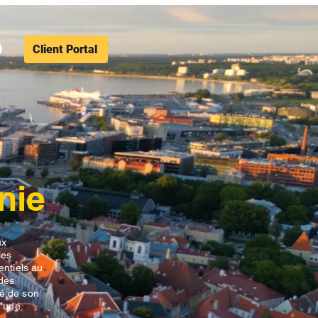
Client Portal
nie
ux
les
entiels au
 des
té de son
d'une