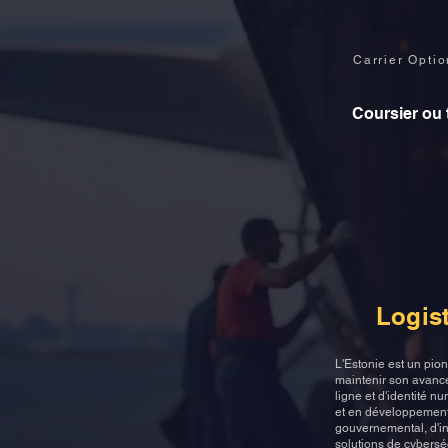
Carrier Opti
Coursier ou 
Logis
L'Estonie est un pio
maintenir son avance
ligne et d'identité 
et en développement
gouvernemental, d'i
solutions de cyberséc