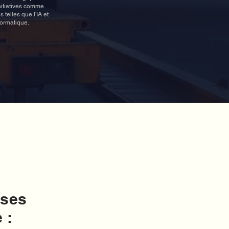
nitiatives comme
telles que l'IA et
formatique.
rses
 :