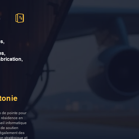
s
s,
es,
abrication,
tonie
n de pointe pour
e résidence en
eil informatique
 de soutien
 également des
on stratégique et