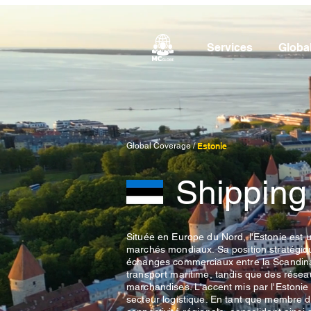
Services
Globa
Global Coverage /
Estonie
Shipping
Située en Europe du Nord, l'Estonie est u
marchés mondiaux. Sa position stratégique
échanges commerciaux entre la Scandinavi
transport maritime, tandis que des réseau
marchandises. L'accent mis par l'Estonie 
secteur logistique. En tant que membre d