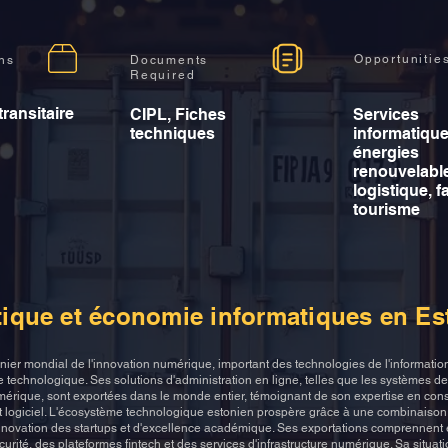
Opportunitie
ons
Documents
Required
transitaire
CIPL, Fiches
Services
techniques
informatique
énergies
renouvelabl
logistique, f
tourisme
tique et économie informatiques en Es
nnier mondial de l'innovation numérique, important des technologies de l'informatio
 technologique. Ses solutions d'administration en ligne, telles que les systèmes d
numérique, sont exportées dans le monde entier, témoignant de son expertise en cons
 logiciel. L'écosystème technologique estonien prospère grâce à une combinaison
nnovation des startups et d'excellence académique. Ses exportations comprennent
urité, des plateformes fintech et des services d'infrastructure numérique. Sa situati