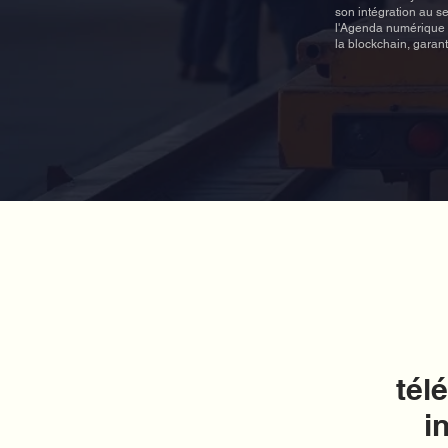
son intégration au s
l'Agenda numérique 2
la blockchain, garan
tél
i