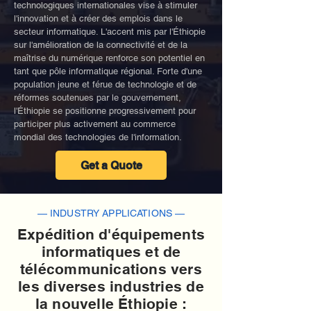
technologiques internationales vise à stimuler
l'innovation et à créer des emplois dans le
secteur informatique. L'accent mis par l'Éthiopie
sur l'amélioration de la connectivité et de la
maîtrise du numérique renforce son potentiel en
tant que pôle informatique régional. Forte d'une
population jeune et férue de technologie et de
réformes soutenues par le gouvernement,
l'Éthiopie se positionne progressivement pour
participer plus activement au commerce
mondial des technologies de l'information.
Get a Quote
— INDUSTRY APPLICATIONS —
Expédition d'équipements
informatiques et de
télécommunications vers
les diverses industries de
la nouvelle Éthiopie :