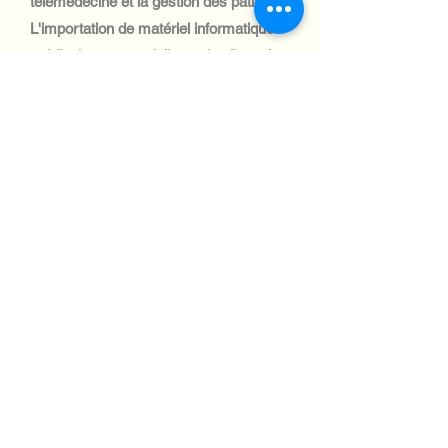
télémédecine et la gestion des patients.
L'importation de matériel informatique
médical est essentielle, mais elle se heurte
à des difficultés logistiques, notamment en
zones rurales.
Automotive Industry:
Le secteur automobile éthiopien est
modeste, mais en pleine croissance, et
la demande en systèmes informatiques
pour la gestion de flotte et la logistique
est forte. L'expédition de matériel
informatique exige une connaissance
approfondie des réglementations
douanières et des défis logistiques.
Aviation industry:
L'industrie aéronautique éthiopienne est