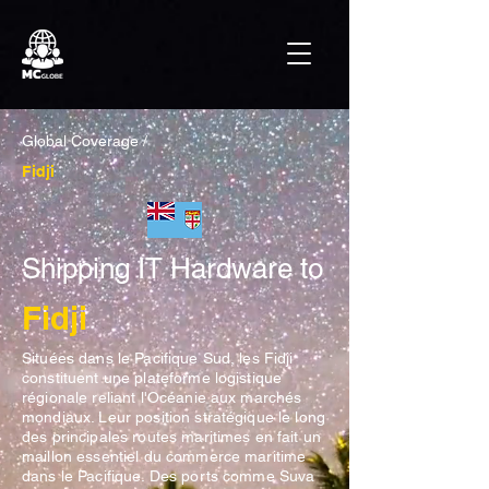
Global Coverage /
Fidji
Shipping IT Hardware to
Fidji
Situées dans le Pacifique Sud, les Fidji
constituent une plateforme logistique
régionale reliant l'Océanie aux marchés
mondiaux. Leur position stratégique le long
des principales routes maritimes en fait un
maillon essentiel du commerce maritime
dans le Pacifique. Des ports comme Suva