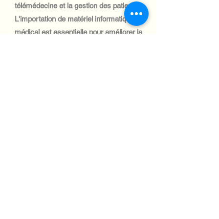
télémédecine et la gestion des patients.
L'importation de matériel informatique
médical est essentielle pour améliorer la
prestation des soins, notamment dans les
zones reculées.
Automotive Industry:
Le secteur automobile aux Fidji est peu
développé et l'intégration des systèmes
informatiques est limitée. Cependant, les
services de logistique et de gestion de
flotte adoptent des solutions
informatiques, créant ainsi des
opportunités de niche pour l'importation
d'équipements.
Aviation industry: