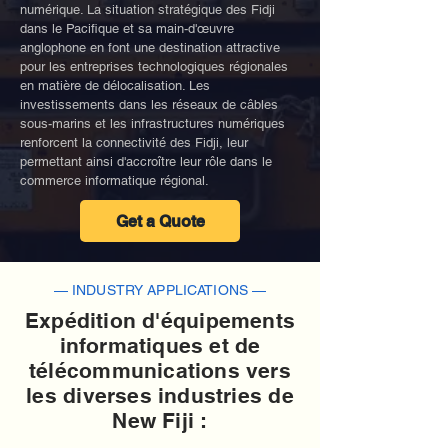
numérique. La situation stratégique des Fidji
dans le Pacifique et sa main-d'œuvre
anglophone en font une destination attractive
pour les entreprises technologiques régionales
en matière de délocalisation. Les
investissements dans les réseaux de câbles
sous-marins et les infrastructures numériques
renforcent la connectivité des Fidji, leur
permettant ainsi d'accroître leur rôle dans le
commerce informatique régional.
Get a Quote
— INDUSTRY APPLICATIONS —
Expédition d'équipements
informatiques et de
télécommunications vers
les diverses industries de
New Fiji :