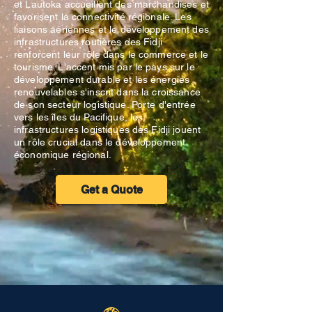
et Lautoka accueillent des marchandises et
favorisent la connectivité régionale. Les
liaisons aériennes et le développement des
infrastructures routières des Fidji
renforcent leur rôle dans le commerce et le
tourisme. L'accent mis par le pays sur le
développement durable et les énergies
renouvelables s'inscrit dans la croissance
de son secteur logistique. Porte d'entrée
vers les îles du Pacifique, les
infrastructures logistiques des Fidji jouent
un rôle crucial dans le développement
économique régional.
Get a Quote