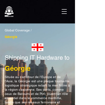
Global Coverage /
Géorgie
Shipping IT Hardware to
Géorgie
Située au carrefour de l'Europe et de
l'Asie, la Géorgie est une plaque tournante
logistique stratégique reliant la mer Noire à
la région caspienne. Ses ports, comme
ceux de Batoumi et de Poti, jouent un rôle
essentiel dans le commerce maritime,
tandis que ses réseaux ferroviaire et