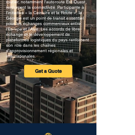
routier, notamment l'autoroute Est-Ouest,
renforcent la connectivité. Participante à
l'initiative « la Ceinture et la Route », la
Géorgie est un point de transit essentiel
pour les échanges commerciaux entre
l'Europe et l'Asie. Les accords de libre-
échange et le développement de
plateformes logistiques du pays renforcent
son rôle dans les chaînes
d'approvisionnement régionales et
internationales.
Get a Quote