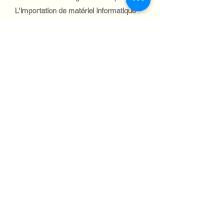
L'importation de matériel informatique
médical est simple, soutenue par des
incitations commerciales et des réseaux
logistiques.
Automotive Industry:
Le secteur automobile géorgien est axé
sur la logistique et la gestion de flotte,
avec une adoption croissante des
systèmes informatiques. L'expédition de
matériel informatique vers ce secteur est
gérable, grâce à l'amélioration des
infrastructures commerciales et
logistiques du pays.
Aviation industry:
L'industrie aéronautique géorgienne est