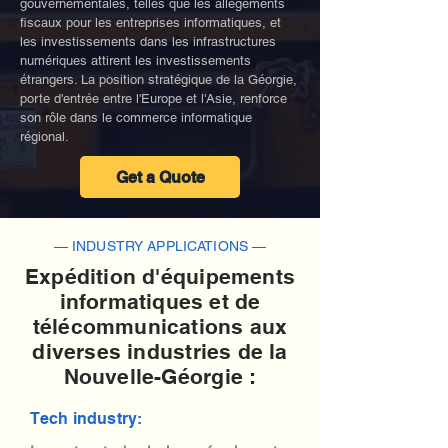
gouvernementales, telles que les allégements
fiscaux pour les entreprises informatiques, et
les investissements dans les infrastructures
numériques attirent les investissements
étrangers. La position stratégique de la Géorgie,
porte d'entrée entre l'Europe et l'Asie, renforce
son rôle dans le commerce informatique
régional.
Get a Quote
— INDUSTRY APPLICATIONS —
Expédition d'équipements
informatiques et de
télécommunications aux
diverses industries de la
Nouvelle-Géorgie :
Tech industry: