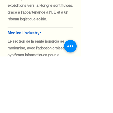
expéditions vers la Hongrie sont fluides,
grâce à l'appartenance à l'UE et à un
réseau logistique solide.
Medical industry:
Le secteur de la santé hongrois se
modernise, avec l'adoption croissante de
systèmes informatiques pour la
télémédecine et le diagnostic. L'importation
de matériel informatique médical est
simple, facilitée par les politiques
commerciales et les infrastructures de
l'UE.
Automotive Industry:
La Hongrie dispose d'une industrie