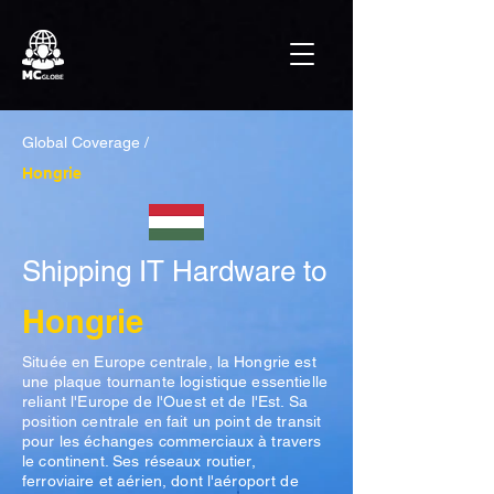
Global Coverage /
Hongrie
Shipping IT Hardware to
Hongrie
Située en Europe centrale, la Hongrie est
une plaque tournante logistique essentielle
reliant l'Europe de l'Ouest et de l'Est. Sa
position centrale en fait un point de transit
pour les échanges commerciaux à travers
le continent. Ses réseaux routier,
ferroviaire et aérien, dont l'aéroport de