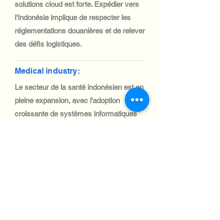
solutions cloud est forte. Expédier vers
l'Indonésie implique de respecter les
réglementations douanières et de relever
des défis logistiques.
Medical industry:
Le secteur de la santé indonésien est en
pleine expansion, avec l'adoption
croissante de systèmes informatiques
pour la télémédecine et le diagnostic.
L'importation de matériel informatique
médical est essentielle pour améliorer
l'accès aux soins sur son vaste territoire.
Automotive Industry:
L'industrie automobile indonésienne est
l'une des plus importantes d'Asie du