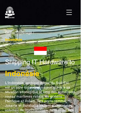
Global Coverage /
Indonésie
Shipping IT Hardware to
Indonésie
L'Indonésie, archipel d'Asie du Sud-Est,
est un pôle logistique majeur grâce à sa
situation stratégique le long des principales
routes maritimes reliant les océans
Pacifique et Indien. Des ports comme
Jakarta et Surabaya traitent d'importants
volumes de marchandises, tandis que ses