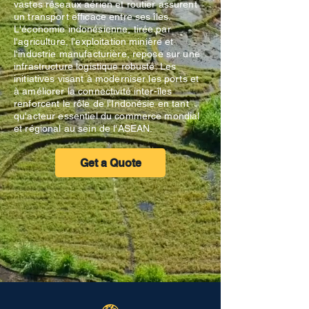
vastes réseaux aérien et routier assurent
un transport efficace entre ses îles.
L'économie indonésienne, tirée par
l'agriculture, l'exploitation minière et
l'industrie manufacturière, repose sur une
infrastructure logistique robuste. Les
initiatives visant à moderniser les ports et
à améliorer la connectivité inter-îles
renforcent le rôle de l'Indonésie en tant
qu'acteur essentiel du commerce mondial
et régional au sein de l'ASEAN.
Get a Quote