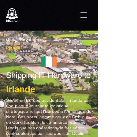
Global Coverage /
Irlande
Shipping IT Hardware to
Irlande
Située en Europe occidentale, l'Irlande est
une plaque tournante logistique
stratégique reliant l'Europe à l'Amérique du
Nord. Ses ports, comme ceux de Dublin et
de Cork, facilitent le commerce maritime,
tandis que ses opérations de fret aérien
sont soutenues par l'aéroport de Dublin.