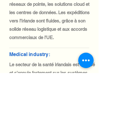
réseaux de pointe, les solutions cloud et
les centres de données. Les expéditions
vers l'Irlande sont fluides, grâce à son
solide réseau logistique et aux accords
commerciaux de l'UE.
Medical industry:
Le secteur de la santé irlandais est avancé
et s'appuie fortement sur les systèmes
informatiques pour la télémédecine, le
diagnostic et la gestion des patients.
L'importation de matériel informatique
médical est efficace, conformément à la
réglementation européenne.
Automotive Industry: