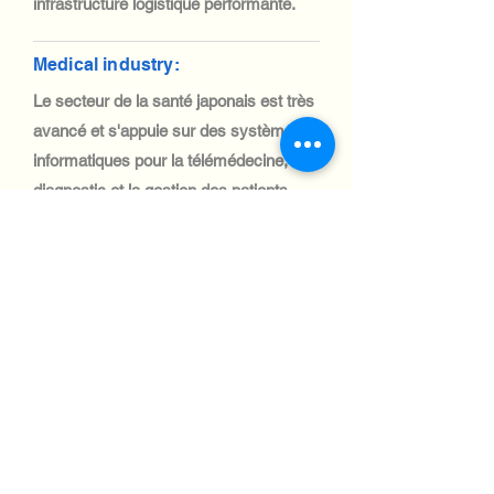
infrastructure logistique performante.
Medical industry:
Le secteur de la santé japonais est très
avancé et s'appuie sur des systèmes
informatiques pour la télémédecine, le
diagnostic et la gestion des patients.
L'importation de matériel informatique
médical est fluide, grâce à des politiques
commerciales rigoureuses et à une
logistique efficace.
Automotive Industry:
L'industrie automobile japonaise est
l'une des plus importantes au monde,
avec une forte demande de systèmes
informatiques pour la fabrication, la