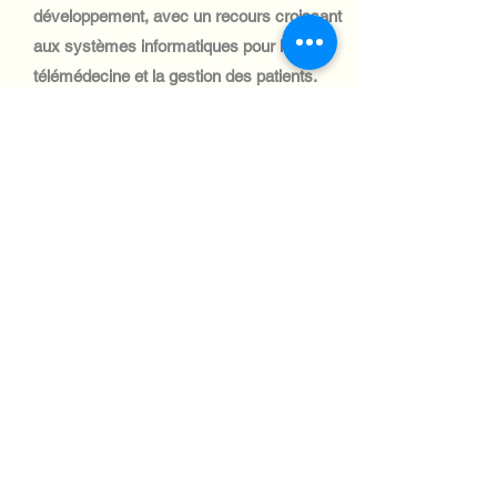
développement, avec un recours croissant
aux systèmes informatiques pour la
télémédecine et la gestion des patients.
L'importation de matériel informatique
médical est essentielle pour améliorer la
prestation de soins en zones rurales.
Automotive Industry:
Le secteur automobile kirghize est
modeste, mais en pleine croissance, et
la demande en systèmes informatiques
pour la gestion de flotte et la logistique
est forte. L'expédition de matériel
informatique vers ce secteur nécessite
de respecter les contraintes douanières
et infrastructurelles.