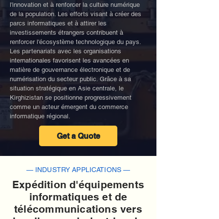
l'innovation et à renforcer la culture numérique
de la population. Les efforts visant à créer des
parcs informatiques et à attirer les
investissements étrangers contribuent à
renforcer l'écosystème technologique du pays.
Les partenariats avec les organisations
internationales favorisent les avancées en
matière de gouvernance électronique et de
numérisation du secteur public. Grâce à sa
situation stratégique en Asie centrale, le
Kirghizistan se positionne progressivement
comme un acteur émergent du commerce
informatique régional.
Get a Quote
— INDUSTRY APPLICATIONS —
Expédition d'équipements
informatiques et de
télécommunications vers