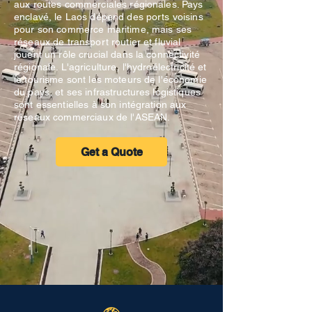
aux routes commerciales régionales. Pays
enclavé, le Laos dépend des ports voisins
pour son commerce maritime, mais ses
réseaux de transport routier et fluvial
jouent un rôle crucial dans la connectivité
régionale. L'agriculture, l'hydroélectricité et
le tourisme sont les moteurs de l'économie
du pays, et ses infrastructures logistiques
sont essentielles à son intégration aux
réseaux commerciaux de l'ASEAN.
Get a Quote