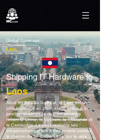
Global Coverage /
Laos
Shipping IT Hardware to
Laos
Situé en Asie du Sud-Est, le Laos est un
pôle logistique en plein essor, grâce à sa
position stratégique de pont terrestre
reliant la Chine, le Vietnam, la Thaïlande et
le Cambodge. Le pays renforce ses
infrastructures grâce à des projets comme
le chemin de fer Chine-Laos, qui le relie