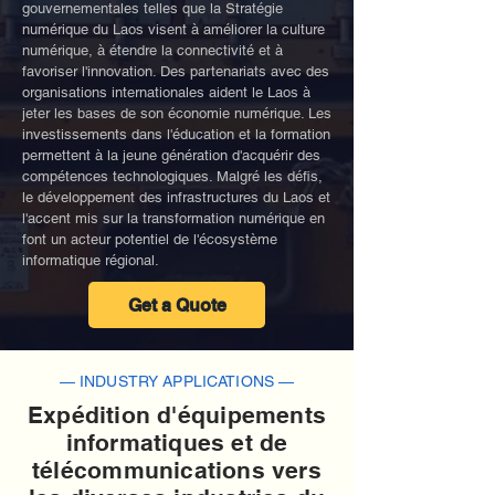
gouvernementales telles que la Stratégie
numérique du Laos visent à améliorer la culture
numérique, à étendre la connectivité et à
favoriser l'innovation. Des partenariats avec des
organisations internationales aident le Laos à
jeter les bases de son économie numérique. Les
investissements dans l'éducation et la formation
permettent à la jeune génération d'acquérir des
compétences technologiques. Malgré les défis,
le développement des infrastructures du Laos et
l'accent mis sur la transformation numérique en
font un acteur potentiel de l'écosystème
informatique régional.
Get a Quote
— INDUSTRY APPLICATIONS —
Expédition d'équipements
informatiques et de
télécommunications vers