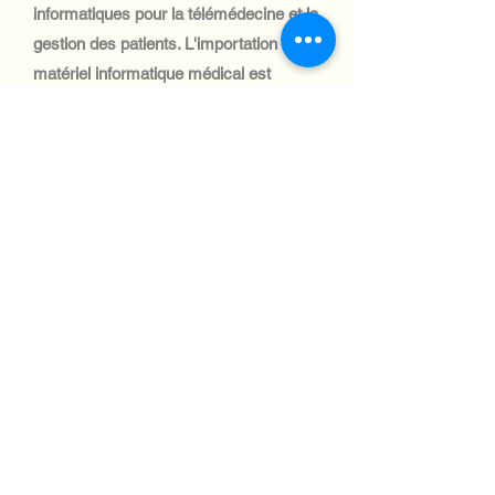
informatiques pour la télémédecine et la
gestion des patients. L'importation de
matériel informatique médical est
essentielle pour améliorer les services de
santé, notamment en zones rurales.
Automotive Industry:
Le secteur automobile laotien est de
petite taille et la demande en systèmes
informatiques est limitée. Cependant, les
solutions de gestion de flotte et
d'optimisation logistique gagnent du
terrain, créant des opportunités de niche
pour les importations d'équipements
informatiques.
Aviation industry: