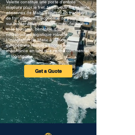
Valette constitue une porte d'entrée
majeure pour le fret, tandis que les liaisons
aériennes de Malte assurent un transport
de fret efficace. L'économie du pays, axée
sur les services, l'industrie manufacturière
et le tourisme, bénéficie d'une
infrastructure logistique robuste.
L'intégration de Malte à l'Union
européenne renforce encore son
importance en tant que centre commercial
et logistique.
Get a Quote