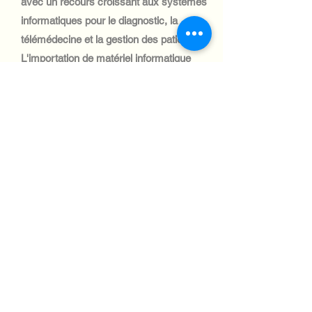
avec un recours croissant aux systèmes
informatiques pour le diagnostic, la
télémédecine et la gestion des patients.
L'importation de matériel informatique
médical est simple, grâce aux accords
commerciaux de l'UE.
Automotive Industry:
Le secteur automobile maltais est de
petite taille et la demande en systèmes
informatiques est limitée. Cependant, les
solutions de logistique et de gestion de
flotte sont recherchées, ce qui crée des
opportunités d'importation
d'équipements informatiques.
Aviation industry: