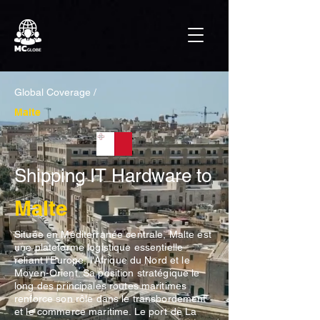
Global Coverage /
Malte
Shipping IT Hardware to
Malte
Située en Méditerranée centrale, Malte est
une plateforme logistique essentielle
reliant l'Europe, l'Afrique du Nord et le
Moyen-Orient. Sa position stratégique le
long des principales routes maritimes
renforce son rôle dans le transbordement
et le commerce maritime. Le port de La