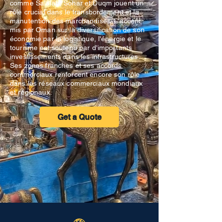
comme Salalah, Sohar et Duqm jouent un
rôle crucial dans le transbordement et la
manutention des marchandises. L'accent
mis par Oman sur la diversification de son
économie par la logistique, l'énergie et le
tourisme est soutenu par d'importants
investissements dans les infrastructures.
Ses zones franches et ses accords
commerciaux renforcent encore son rôle
dans les réseaux commerciaux mondiaux
et régionaux.
Get a Quote