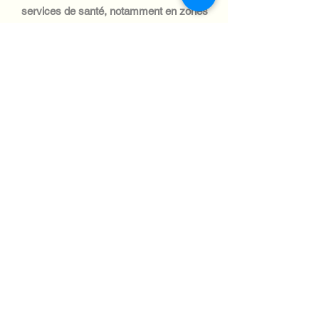
services de santé, notamment en zones
rurales.
Automotive Industry:
Le secteur automobile omanais est
modeste, mais en pleine croissance, et
la demande de systèmes informatiques
pour la gestion de flotte et la logistique
est forte. L'expédition de marchandises
vers ce secteur nécessite de se
familiariser avec les réglementations
douanières et de relever des défis
logistiques.
Aviation industry:
L'industrie aéronautique d'Oman est
essentielle au commerce et au tourisme,