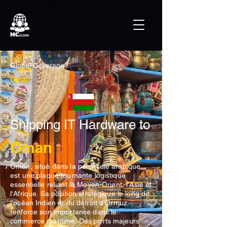
Global Coverage /
Oman
Shipping IT Hardware to
Oman
Oman, situé dans la péninsule arabique,
est une plaque tournante logistique
essentielle reliant le Moyen-Orient, l'Asie et
l'Afrique. Sa position stratégique le long de
l'océan Indien et du détroit d'Ormuz
renforce son importance dans le
commerce maritime. Des ports majeurs