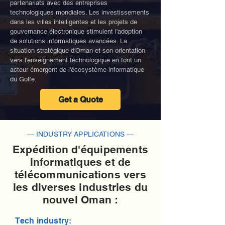
partenariats avec des entreprises
technologiques mondiales. Les investissements
dans les villes intelligentes et les projets de
gouvernance électronique stimulent l'adoption
de solutions informatiques avancées. La
situation stratégique d'Oman et son orientation
vers l'enseignement technologique en font un
acteur émergent de l'écosystème informatique
du Golfe.
Get a Quote
— INDUSTRY APPLICATIONS —
Expédition d'équipements
informatiques et de
télécommunications vers
les diverses industries du
nouvel Oman :
Tech industry: