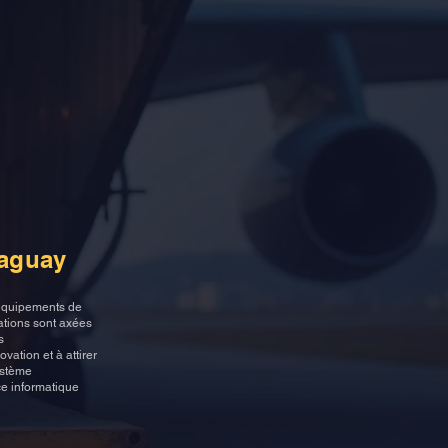
s
 énergies
es,
rvices
s,
raguay
 équipements de
tations sont axées
s
ation et à attirer
ystème
e informatique