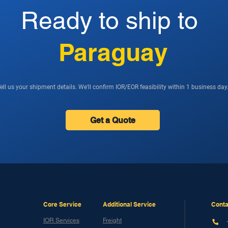
Ready to ship to
Paraguay
ell us your shipment details. We'll confirm IOR/EOR feasibility within 1 business day
Get a Quote
Core Service
Additional Service
Conta
IOR Services
Freight