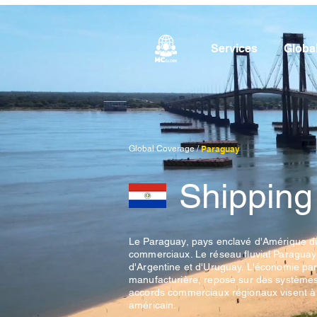
Services
Globa
Global Coverage /
Paraguay
Shipping
Le Paraguay, pays enclavé d'Amérique du
commerciaux. Le réseau fluvial Paraguay-P
d'Argentine et d'Uruguay. L'économie parag
manufacturière, repose sur des systèmes 
accords commerciaux régionaux visent à a
américain.