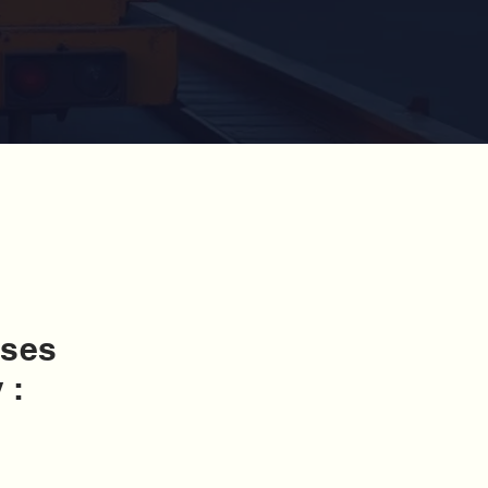
rses
 :