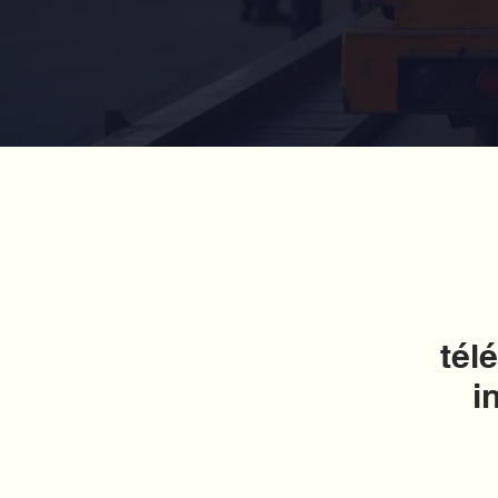
tél
i