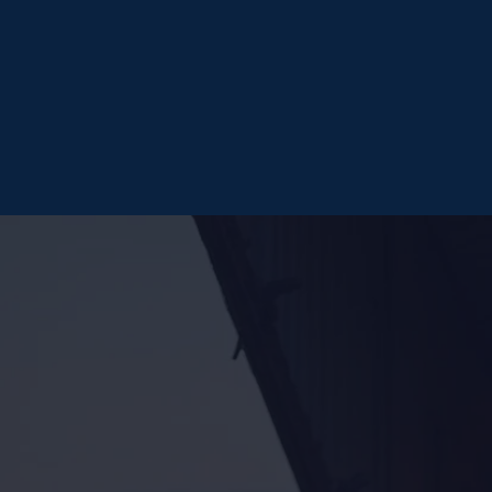
Guara
Key Imports
Machines, vé
Top Exports
Soja, bœuf, m