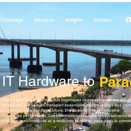
l Coverage
About us
Insights
Contact
 IT Hardware to
Para
 Sud, s'appuie sur des réseaux logistiques régionaux pour ses écha
araná est une voie de transport essentielle, reliant le pays aux port
uayenne, tirée par l'agriculture, l'hydroélectricité et l'industrie
logistiques performants. Les investissements dans les infrastructures
méliorer la connectivité et à renforcer le rôle du pays dans le comm