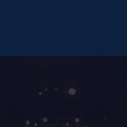
CURRENCY
IMPORT VAT
ni paraguayen (PYG)
10%
hicules, pétrole, produits chimiques, électronique
aïs, sucre, électricité