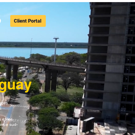
Client Portal
guay
nges
s
 et les
erce sud-