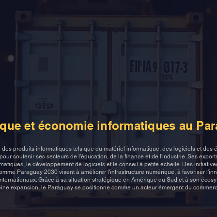
Opportunitie
ons
Documents
Required
transitaire
CIPL, Fiches
Agriculture,
techniques
renouvelabl
tourisme, se
informatique
logistique
ique et économie informatiques au Pa
des produits informatiques tels que du matériel informatique, des logiciels et des
ur soutenir ses secteurs de l'éducation, de la finance et de l'industrie. Ses expor
rmatiques, le développement de logiciels et le conseil à petite échelle. Des initiative
me Paraguay 2030 visent à améliorer l'infrastructure numérique, à favoriser l'innov
internationaux. Grâce à sa situation stratégique en Amérique du Sud et à son écos
eine expansion, le Paraguay se positionne comme un acteur émergent du commerc