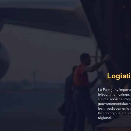
Carrier Opti
Coursier ou 
Logist
Le Paraguay importe 
télécommunications po
sur les services info
gouvernementales com
les investissements 
technologique en pl
régional.