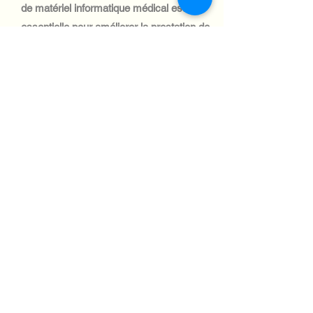
de matériel informatique médical est
essentielle pour améliorer la prestation de
soins dans les zones mal desservies.
Automotive Industry:
Le secteur automobile péruvien est axé
sur la logistique et la gestion de flotte,
avec une adoption croissante des
systèmes informatiques. Les expéditions
vers ce secteur sont efficaces, grâce aux
politiques commerciales favorables du
Pérou.
Aviation industry:
L'industrie aéronautique péruvienne est
en pleine expansion, grâce à des
investissements dans la modernisation