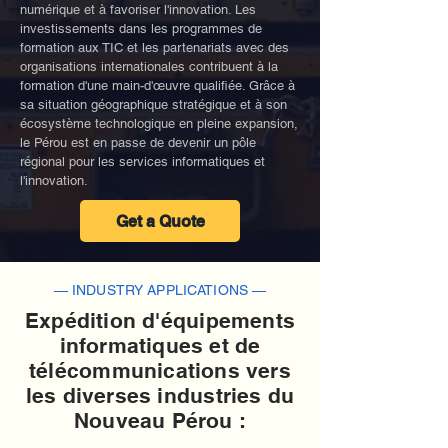
numérique et à favoriser l'innovation. Les
investissements dans les programmes de
formation aux TIC et les partenariats avec des
organisations internationales contribuent à la
formation d'une main-d'œuvre qualifiée. Grâce à
sa situation géographique stratégique et à son
écosystème technologique en pleine expansion,
le Pérou est en passe de devenir un pôle
régional pour les services informatiques et
l'innovation.
Get a Quote
— INDUSTRY APPLICATIONS —
Expédition d'équipements
informatiques et de
télécommunications vers
les diverses industries du
Nouveau Pérou :