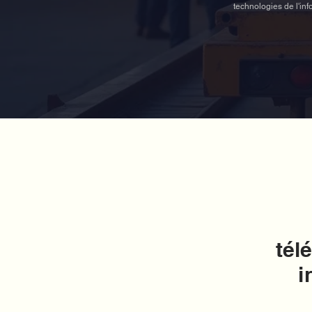
technologies de l'inf
tél
i