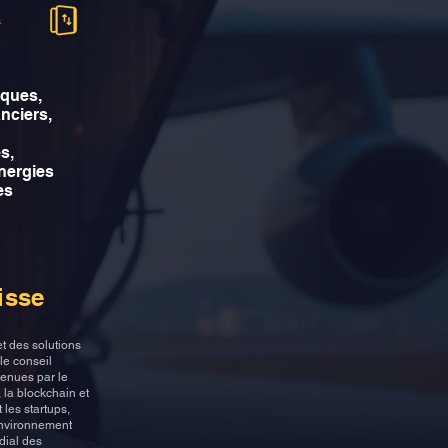
s
ques,
anciers,
s,
énergies
es
isse
et des solutions
le conseil
utenues par le
 la blockchain et
 les startups,
environnement
dial des