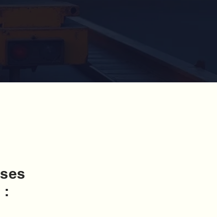
rses
 :