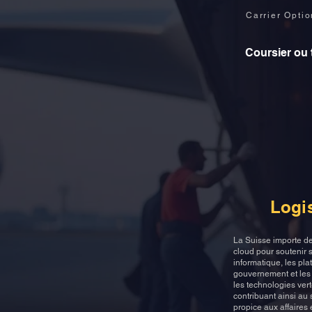
Carrier Opti
Coursier ou 
Logi
La Suisse importe des
cloud pour soutenir s
informatique, les plat
gouvernement et les 
les technologies vert
contribuant ainsi au
propice aux affaires