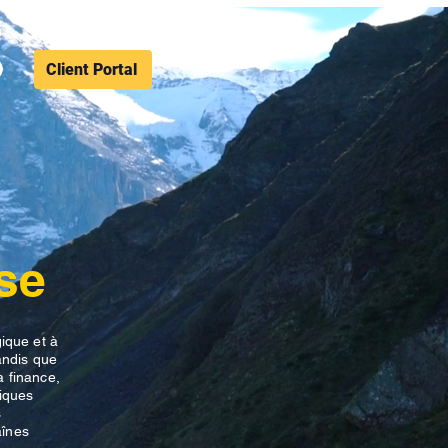
Client Portal
se
gique et à
andis que
a finance,
tiques
s
aînes