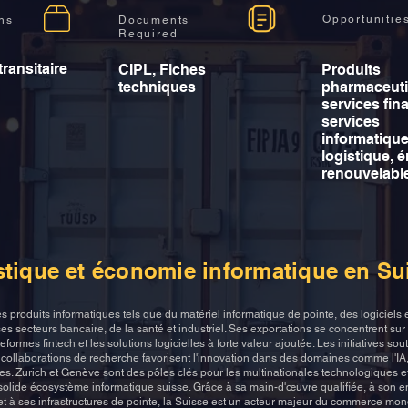
Opportunitie
ons
Documents
Required
transitaire
CIPL, Fiches
Produits
techniques
pharmaceuti
services fin
services
informatique
logistique, 
renouvelabl
stique et économie informatique en Su
 produits informatiques tels que du matériel informatique de pointe, des logiciels 
es secteurs bancaire, de la santé et industriel. Ses exportations se concentrent sur 
eformes fintech et les solutions logicielles à forte valeur ajoutée. Les initiatives so
collaborations de recherche favorisent l'innovation dans des domaines comme l'IA,
es. Zurich et Genève sont des pôles clés pour les multinationales technologiques et
 solide écosystème informatique suisse. Grâce à sa main-d'œuvre qualifiée, à son 
 et à ses infrastructures de pointe, la Suisse est un acteur majeur du commerce mon