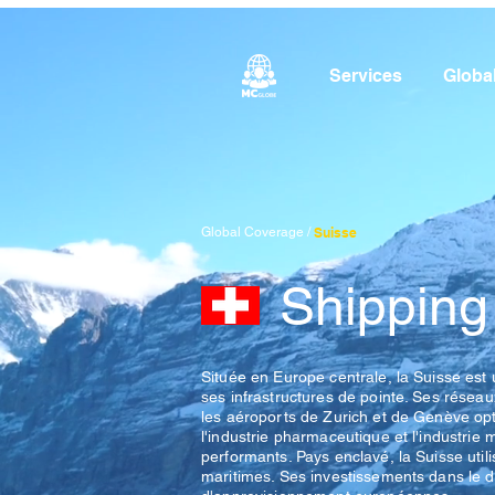
Services
Globa
Global Coverage /
Suisse
Shipping
Située en Europe centrale, la Suisse est 
ses infrastructures de pointe. Ses réseau
les aéroports de Zurich et de Genève opti
l'industrie pharmaceutique et l'industrie
performants. Pays enclavé, la Suisse ut
maritimes. Ses investissements dans le d