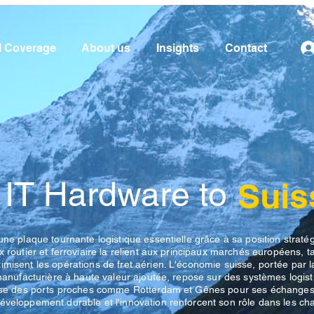
l Coverage
About us
Insights
Contact
 IT Hardware to
Suis
une plaque tournante logistique essentielle grâce à sa position straté
x routier et ferroviaire la relient aux principaux marchés européens, t
misent les opérations de fret aérien. L'économie suisse, portée par l
 manufacturière à haute valeur ajoutée, repose sur des systèmes logis
ilise des ports proches comme Rotterdam et Gênes pour ses échange
éveloppement durable et l'innovation renforcent son rôle dans les ch