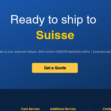
Ready to ship to
Suisse
ell us your shipment details. We'll confirm IOR/EOR feasibility within 1 business day
Get a Quote
Core Service
Additional Service
Conta