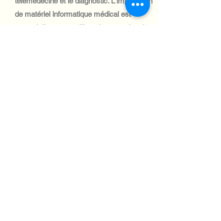
télémédecine et le diagnostic. L'importation
de matériel informatique médical est
essentielle pour améliorer la prestation des
soins, notamment en zones rurales.
Automotive Industry:
Le secteur automobile tanzanien est de
petite taille et la demande en systèmes
informatiques est limitée. Cependant, les
solutions de gestion de flotte gagnent du
terrain, créant des opportunités de niche
pour les importations d'équipements
informatiques.
Aviation industry:
L'industrie aéronautique tanzanienne est
essentielle au commerce et au tourisme,
grâce à des investissements continus