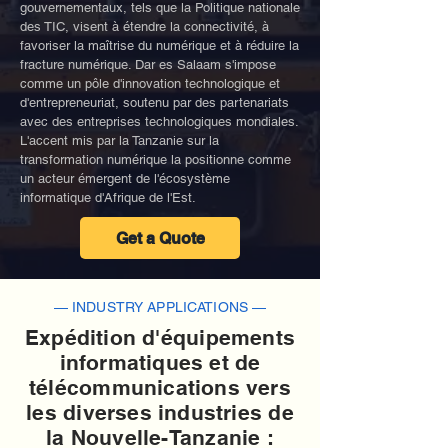
gouvernementaux, tels que la Politique nationale
des TIC, visent à étendre la connectivité, à
favoriser la maîtrise du numérique et à réduire la
fracture numérique. Dar es Salaam s'impose
comme un pôle d'innovation technologique et
d'entrepreneuriat, soutenu par des partenariats
avec des entreprises technologiques mondiales.
L'accent mis par la Tanzanie sur la
transformation numérique la positionne comme
un acteur émergent de l'écosystème
informatique d'Afrique de l'Est.
Get a Quote
— INDUSTRY APPLICATIONS —
Expédition d'équipements
informatiques et de
télécommunications vers
les diverses industries de
la Nouvelle-Tanzanie :