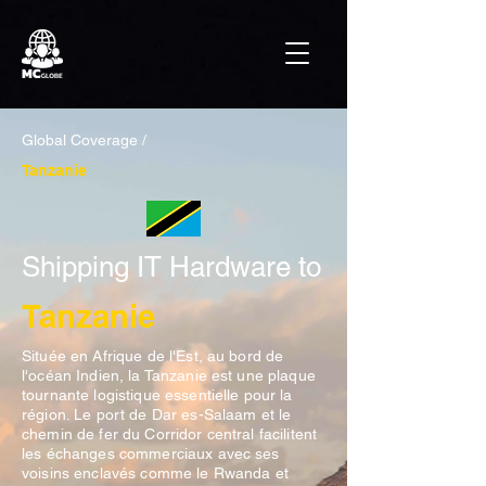
Global Coverage /
Tanzanie
Shipping IT Hardware to
Tanzanie
Située en Afrique de l'Est, au bord de
l'océan Indien, la Tanzanie est une plaque
tournante logistique essentielle pour la
région. Le port de Dar es-Salaam et le
chemin de fer du Corridor central facilitent
les échanges commerciaux avec ses
voisins enclavés comme le Rwanda et