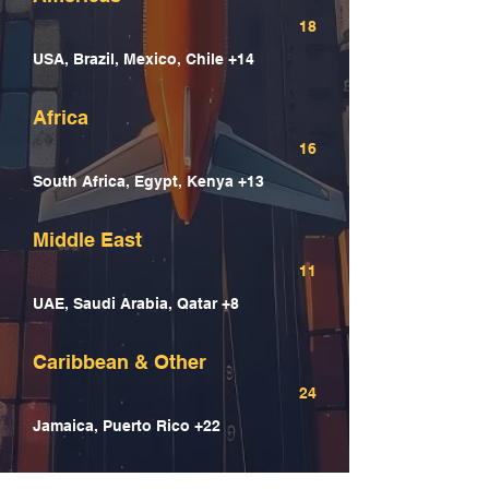
18
USA, Brazil, Mexico, Chile +14
Africa
16
South Africa, Egypt, Kenya +13
Middle East
11
UAE, Saudi Arabia, Qatar +8
Caribbean & Other
24
Jamaica, Puerto Rico +22