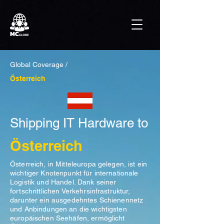
Global Coverage /
Österreich
Shipping IT Hardware to
Österreich
Österreich, in Mitteleuropa gelegen, ist ein
wichtiger Knotenpunkt für internationale
Logistik und Handel. Dank seiner
fortschrittlichen Verkehrsinfrastruktur,
darunter ein ausgedehntes Schienennetz
und Anbindungen an die wichtigsten
europäischen Seehäfen, ermöglicht