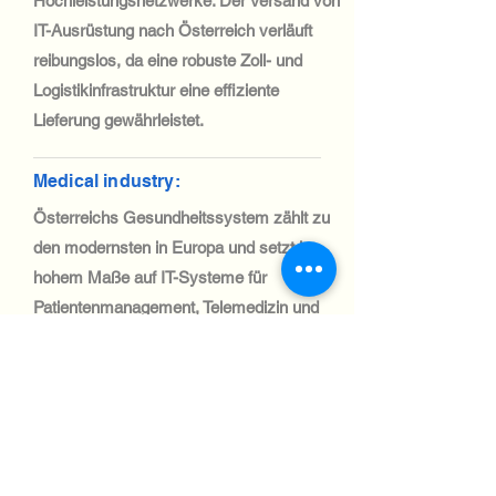
Hochleistungsnetzwerke. Der Versand von
IT-Ausrüstung nach Österreich verläuft
reibungslos, da eine robuste Zoll- und
Logistikinfrastruktur eine effiziente
Lieferung gewährleistet.
Medical industry:
Österreichs Gesundheitssystem zählt zu
den modernsten in Europa und setzt in
hohem Maße auf IT-Systeme für
Patientenmanagement, Telemedizin und
Diagnostik. Der Import medizinischer IT-
Geräte ist dank eines starken
Logistiknetzwerks und günstiger
Handelspolitik unkompliziert.
Automotive Industry: