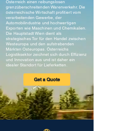
Österreich einen reibungslosen
grenzüberschreitenden Warenverkehr. Die
österreichische Wirtschaft profitiert vom
verarbeitenden Gewerbe, der
Automobilindustrie und hochwertigen
Exporten wie Maschinen und Chemikalien.
Die Hauptstadt Wien dient als
strategisches Tor für den Handel zwischen
Westeuropa und den aufstrebenden
Märkten Osteuropas. Österreichs
Logistiksektor zeichnet sich durch Effizienz
und Innovation aus und ist daher ein
idealer Standort für Lieferketten.
Get a Quote