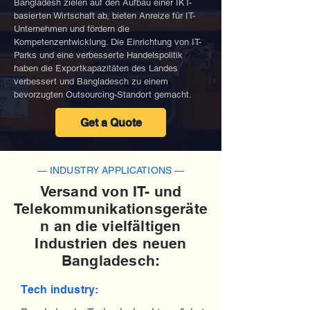
Bangladesh zielen auf den Aufbau einer IKT-
basierten Wirtschaft ab, bieten Anreize für IT-
Unternehmen und fördern die
Kompetenzentwicklung. Die Einrichtung von IT-
Parks und eine verbesserte Handelspolitik
haben die Exportkapazitäten des Landes
verbessert und Bangladesch zu einem
bevorzugten Outsourcing-Standort gemacht.
Get a Quote
— INDUSTRY APPLICATIONS —
Versand von IT- und
Telekommunikationsgeräte
n an die vielfältigen
Industrien des neuen
Bangladesch:
Tech industry: