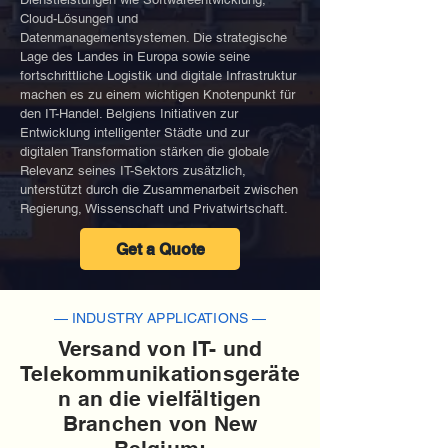
Cloud-Lösungen und
Datenmanagementsystemen. Die strategische
Lage des Landes in Europa sowie seine
fortschrittliche Logistik und digitale Infrastruktur
machen es zu einem wichtigen Knotenpunkt für
den IT-Handel. Belgiens Initiativen zur
Entwicklung intelligenter Städte und zur
digitalen Transformation stärken die globale
Relevanz seines IT-Sektors zusätzlich,
unterstützt durch die Zusammenarbeit zwischen
Regierung, Wissenschaft und Privatwirtschaft.
Get a Quote
— INDUSTRY APPLICATIONS —
Versand von IT- und
Telekommunikationsgeräte
n an die vielfältigen
Branchen von New