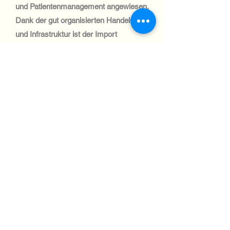
und Patientenmanagement angewiesen.
Dank der gut organisierten Handelspolitik
und Infrastruktur ist der Import
medizinischer IT-Geräte unkompliziert.
Automotive Industry:
Belgiens Automobilsektor ist robust und
konzentriert sich auf Hightech-Fertigung
und Logistik. IT-Systeme sind ein
wesentlicher Bestandteil der Produktion
und Optimierung der Lieferkette. Der
Versand von IT-Geräten in diese
Branche erfolgt effizient und unterliegt
strengen Vorschriften.
Aviation industry:
Die belgische Luftfahrtindustrie ist