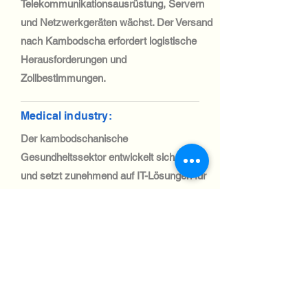
Telekommunikationsausrüstung, Servern
und Netzwerkgeräten wächst. Der Versand
nach Kambodscha erfordert logistische
Herausforderungen und
Zollbestimmungen.
Medical industry:
Der kambodschanische
Gesundheitssektor entwickelt sich weiter
und setzt zunehmend auf IT-Lösungen für
Telemedizin und Patientenmanagement.
Der Import medizinischer IT-Geräte wird
zunehmend üblicher und durch
internationale Hilfe und Investitionen
unterstützt.
Automotive Industry: