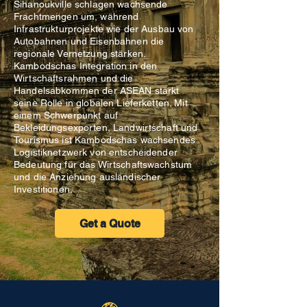
Sihanoukville schlagen wachsende
Frachtmengen um, während
Infrastrukturprojekte wie der Ausbau von
Autobahnen und Eisenbahnen die
regionale Vernetzung stärken.
Kambodschas Integration in den
Wirtschaftsrahmen und die
Handelsabkommen der ASEAN stärkt
seine Rolle in globalen Lieferketten. Mit
einem Schwerpunkt auf
Bekleidungsexporten, Landwirtschaft und
Tourismus ist Kambodschas wachsendes
Logistiknetzwerk von entscheidender
Bedeutung für das Wirtschaftswachstum
und die Anziehung ausländischer
Investitionen.
Get a Quote