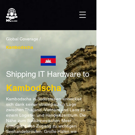
Global Coverage /
Kambodscha
Shipping IT Hardware to
Kambodscha
Kambodscha in Südostasien entwickelt
sich dank seiner strategischen Lage
zwischen Thailand, Vietnam und Laos zu
einem Logistik- und Handelszentrum. Die
Nähe zum Südchinesischen Meer
ermöglicht den Zugang zu wichtigen
Seehandelsrouten. Große Häfen wie