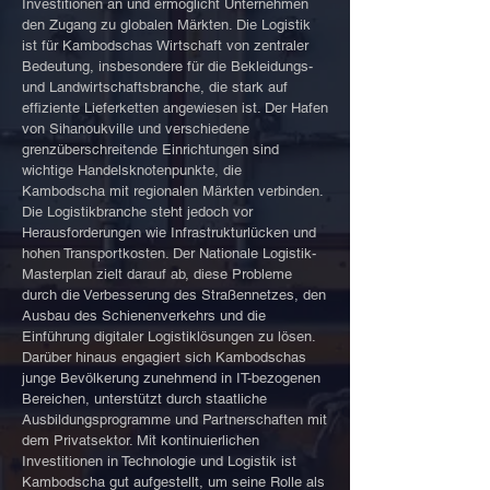
Investitionen an und ermöglicht Unternehmen
den Zugang zu globalen Märkten. Die Logistik
ist für Kambodschas Wirtschaft von zentraler
Bedeutung, insbesondere für die Bekleidungs-
und Landwirtschaftsbranche, die stark auf
effiziente Lieferketten angewiesen ist. Der Hafen
von Sihanoukville und verschiedene
grenzüberschreitende Einrichtungen sind
wichtige Handelsknotenpunkte, die
Kambodscha mit regionalen Märkten verbinden.
Die Logistikbranche steht jedoch vor
Herausforderungen wie Infrastrukturlücken und
hohen Transportkosten. Der Nationale Logistik-
Masterplan zielt darauf ab, diese Probleme
durch die Verbesserung des Straßennetzes, den
Ausbau des Schienenverkehrs und die
Einführung digitaler Logistiklösungen zu lösen.
Darüber hinaus engagiert sich Kambodschas
junge Bevölkerung zunehmend in IT-bezogenen
Bereichen, unterstützt durch staatliche
Ausbildungsprogramme und Partnerschaften mit
dem Privatsektor. Mit kontinuierlichen
Investitionen in Technologie und Logistik ist
Kambodscha gut aufgestellt, um seine Rolle als