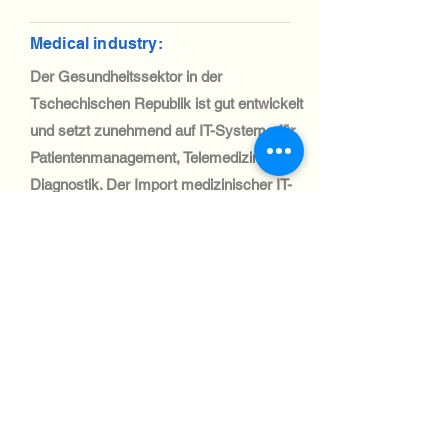
Medical industry:
Der Gesundheitssektor in der
Tschechischen Republik ist gut entwickelt
und setzt zunehmend auf IT-Systeme für
Patientenmanagement, Telemedizin und
Diagnostik. Der Import medizinischer IT-
Geräte ist dank der EU-Handelspolitik
unkompliziert.
Automotive Industry:
Die Tschechische Republik verfügt über
eine starke Automobilindustrie mit einem
hohen Bedarf an IT-Systemen in der
Fertigung und Lieferkettenoptimierung.
Dank des starken Logistik- und
Handelsnetzwerks ist die Belieferung