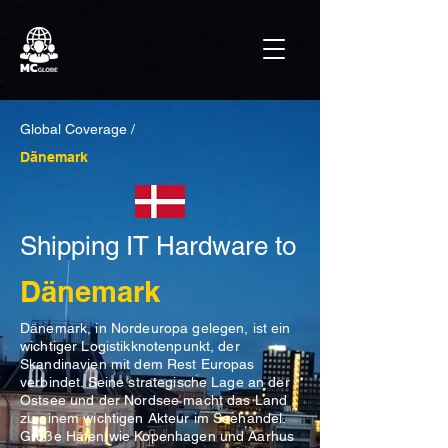
Global Coverage /
Dänemark
Shipping IT Hardware to
Dänemark
Dänemark, in Nordeuropa gelegen, ist ein
wichtiger Logistikknotenpunkt, der
Skandinavien mit dem Rest Europas
verbindet. Seine strategische Lage an der
Ostsee und der Nordsee macht das Land
zu einem wichtigen Akteur im Seehandel.
Große Häfen wie Kopenhagen und Aarhus