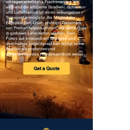
schlagen erhebliche Frachtmengen um,
während die effiziente Straßen-, Schienen-
und Luftinfrastruktur einen reibungslosen
Transport ermöglicht. Als Mitglied der
Europäischen Union profitiert Dänemark
von Freihandelsabkommen, die seine Rolle
in globalen Lieferketten stärken. Sein
Fokus auf erneuerbare Energien und
nachhaltige Logistikpraktiken festigt seine
Position als modernes und
umweltbewusstes Handelszentrum weiter.
Get a Quote