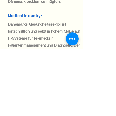
Dänemark problemlos möglich.
Medical industry:
Dänemarks Gesundheitssektor ist
fortschrittlich und setzt in hohem Maße auf
IT-Systeme für Telemedizin,
Patientenmanagement und Diagnostik. Der
Import medizinischer IT-Geräte ist
unkompliziert und wird durch die straffe
EU-Handelspolitik unterstützt.
Automotive Industry:
Der dänische Automobilsektor
konzentriert sich eher auf Logistik und
Flottenmanagement als auf die
Fertigung. IT-Systeme für
Automatisierung und