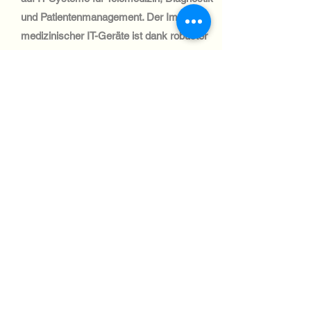
und Patientenmanagement. Der Import
medizinischer IT-Geräte ist dank robuster
Handelspolitik und Logistiknetzwerke
unkompliziert.
Automotive Industry:
Finnlands Automobilbranche
konzentriert sich auf Logistik und
Innovation. Die Nachfrage nach IT-
Systemen für Flottenmanagement und
Lieferkettenoptimierung steigt. Der
Transport nach Finnland ist effizient und
wird durch ein starkes Handelsnetzwerk
unterstützt.
Aviation industry:
Finnlands Luftfahrtindustrie ist