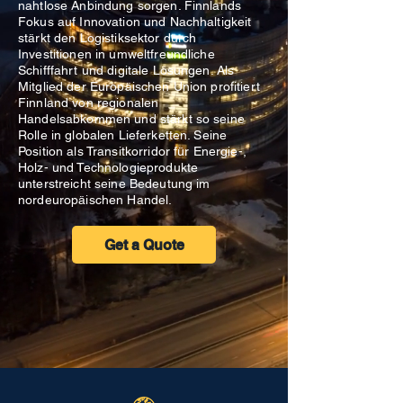
nahtlose Anbindung sorgen. Finnlands
Fokus auf Innovation und Nachhaltigkeit
stärkt den Logistiksektor durch
Investitionen in umweltfreundliche
Schifffahrt und digitale Lösungen. Als
Mitglied der Europäischen Union profitiert
Finnland von regionalen
Handelsabkommen und stärkt so seine
Rolle in globalen Lieferketten. Seine
Position als Transitkorridor für Energie-,
Holz- und Technologieprodukte
unterstreicht seine Bedeutung im
nordeuropäischen Handel.
Get a Quote