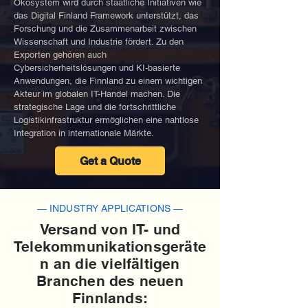
Ökosystem wird durch staatliche Initiativen wie
das Digital Finland Framework unterstützt, das
Forschung und die Zusammenarbeit zwischen
Wissenschaft und Industrie fördert. Zu den
Exporten gehören auch
Cybersicherheitslösungen und KI-basierte
Anwendungen, die Finnland zu einem wichtigen
Akteur im globalen IT-Handel machen. Die
strategische Lage und die fortschrittliche
Logistikinfrastruktur ermöglichen eine nahtlose
Integration in internationale Märkte.
Get a Quote
— INDUSTRY APPLICATIONS —
Versand von IT- und
Telekommunikationsgeräte
n an die vielfältigen
Branchen des neuen
Finnlands: