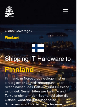
Global Coverage /
Finnland
Shipping IT Hardware to
Finnland
Finnland, in Nordeuropa gelegen, ist ein
strategischer Logistikknotenpunkt, der
Skandinavien, das Baltikum und Russland
verbindet. Seine Häfen wie Helsinki und
Turku erleichtern den Seehandel über die
Ostsee, während gut ausgebaute
Schienen- und Straßennetze für eine