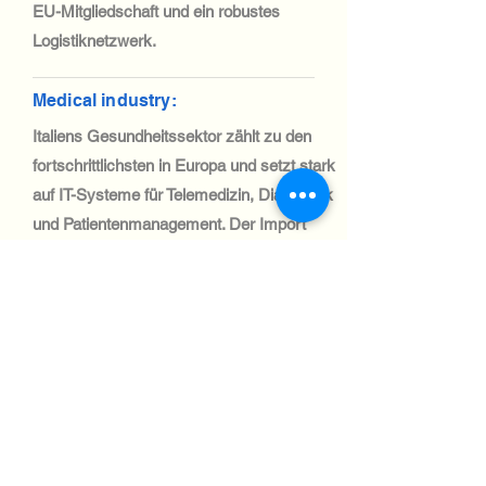
EU-Mitgliedschaft und ein robustes
Logistiknetzwerk.
Medical industry:
Italiens Gesundheitssektor zählt zu den
fortschrittlichsten in Europa und setzt stark
auf IT-Systeme für Telemedizin, Diagnostik
und Patientenmanagement. Der Import
medizinischer IT-Geräte ist dank EU-
Handelsvorschriften unkompliziert.
Automotive Industry:
Italiens Automobilsektor zählt zu den
größten in Europa. Die Nachfrage nach
IT-Systemen in Fertigung, Logistik und
Lieferkettenoptimierung ist groß. Die
Lieferungen in diesen Sektor erfolgen