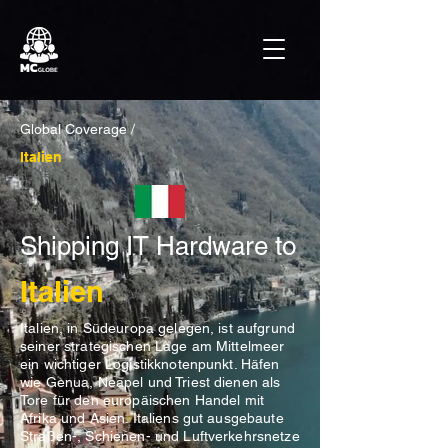
Global Coverage /
Italien
Shipping IT Hardware to
Italien
Italien, in Südeuropa gelegen, ist aufgrund
seiner strategischen Lage am Mittelmeer
ein wichtiger Logistikknotenpunkt. Häfen
wie Genua, Neapel und Triest dienen als
Tore für den europäischen Handel mit
Afrika und Asien. Italiens gut ausgebaute
Straßen-, Schienen- und Luftverkehrsnetze