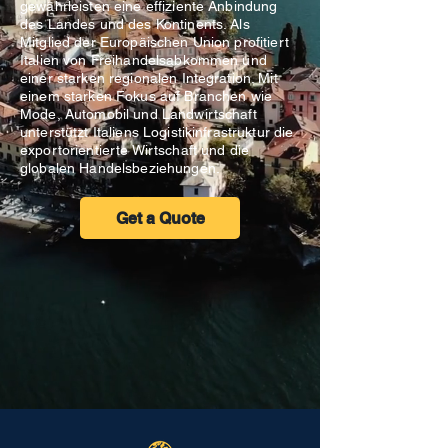
gewährleisten eine effiziente Anbindung
des Landes und des Kontinents. Als
Mitglied der Europäischen Union profitiert
Italien von Freihandelsabkommen und
einer starken regionalen Integration. Mit
einem starken Fokus auf Branchen wie
Mode, Automobil und Landwirtschaft
unterstützt Italiens Logistikinfrastruktur die
exportorientierte Wirtschaft und die
globalen Handelsbeziehungen.
Get a Quote