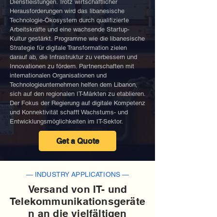
Dienstleistungen. Trotz wirtschaftlicher
Herausforderungen wird das libanesische
Technologie-Ökosystem durch qualifizierte
Arbeitskräfte und eine wachsende Startup-
Kultur gestärkt. Programme wie die libanesische
Strategie für digitale Transformation zielen
darauf ab, die Infrastruktur zu verbessern und
Innovationen zu fördern. Partnerschaften mit
internationalen Organisationen und
Technologieunternehmen helfen dem Libanon,
sich auf den regionalen IT-Märkten zu etablieren.
Der Fokus der Regierung auf digitale Kompetenz
und Konnektivität schafft Wachstums- und
Entwicklungsmöglichkeiten im IT-Sektor.
Get a Quote
— INDUSTRY APPLICATIONS —
Versand von IT- und
Telekommunikationsgeräte
n an die vielfältigen