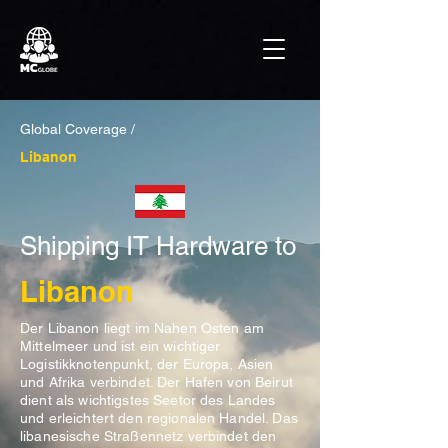
Global Coverage /
Libanon
Shipping IT Hardware to
Libanon
Der Libanon liegt im Nahen Osten am
Mittelmeer und ist ein wichtiger
Logistikknotenpunkt, der Europa, Asien
und Afrika verbindet. Der Hafen von Beirut
dient als wichtigstes Seetor des Landes
und erleichtert den regionalen Handel. Das
libanesische Straßennetz verbindet den