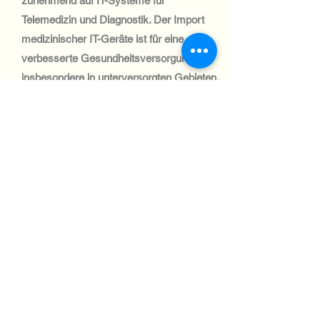
zunehmend auf IT-Systeme für
Telemedizin und Diagnostik. Der Import
medizinischer IT-Geräte ist für eine
verbesserte Gesundheitsversorgung,
insbesondere in unterversorgten Gebieten,
unerlässlich.
Automotive Industry:
Der libanesische Automobilsektor ist
klein, konzentriert sich aber auf
Flottenmanagement und
Logistikoptimierung. IT-Systeme für diese
Zwecke sind gefragt, und
Versandprozesse erfordern eine
sorgfältige Einhaltung der
Zollbestimmungen.
Aviation industry: