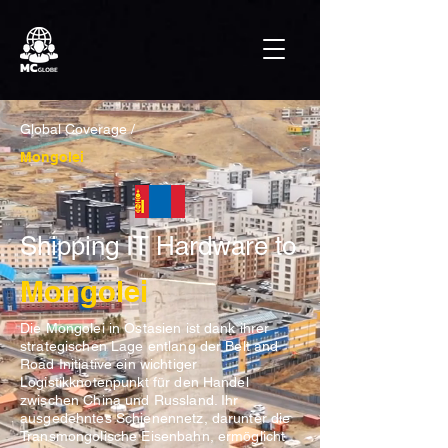
Global Coverage /
Mongolei
Shipping IT Hardware to
Mongolei
Die Mongolei in Ostasien ist dank ihrer
strategischen Lage entlang der Belt and
Road Initiative ein wichtiger
Logistikknotenpunkt für den Handel
zwischen China und Russland. Ihr
ausgedehntes Schienennetz, darunter die
Transmongolische Eisenbahn, ermöglicht