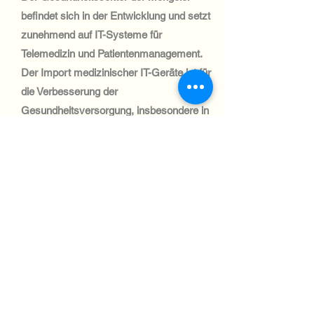
befindet sich in der Entwicklung und setzt
zunehmend auf IT-Systeme für
Telemedizin und Patientenmanagement.
Der Import medizinischer IT-Geräte ist für
die Verbesserung der
Gesundheitsversorgung, insbesondere in
ländlichen Gebieten, von entscheidender
Bedeutung.
Automotive Industry:
Der mongolische Automobilsektor ist
klein und die Nachfrage nach IT-
Systemen gering.
Flottenmanagementlösungen gewinnen
jedoch an Bedeutung und schaffen
Nischenmöglichkeiten für den Import von
IT-Geräten.