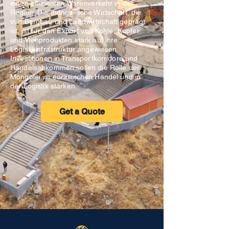
einen effizienten Warenverkehr in der
Region. Die mongolische Wirtschaft, die
von Bergbau und Landwirtschaft geprägt
ist, ist für den Export von Kohle, Kupfer
und Viehprodukten stark auf ihre
Logistikinfrastruktur angewiesen.
Investitionen in Transportkorridore und
Handelsabkommen sollen die Rolle der
Mongolei im eurasischen Handel und in
der Logistik stärken.
Get a Quote