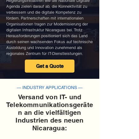
Regierungsinitiativen wie die Nationale Digitale
Agenda zielen darauf ab, die Konnektivität zu
verbessern und die digitale Kompetenz zu
fördern. Partnerschaften mit internationalen
Organisationen tragen zur Modernisierung der
digitalen Infrastruktur Nicaraguas bei. Trotz
Herausforderungen positioniert sich das Land
durch seinen wachsenden Fokus auf technische
Ausbildung und Innovation zunehmend als
regionales Zentrum für IT-Dienstleistungen.
Get a Quote
— INDUSTRY APPLICATIONS —
Versand von IT- und
Telekommunikationsgeräte
n an die vielfältigen
Industrien des neuen
Nicaragua: