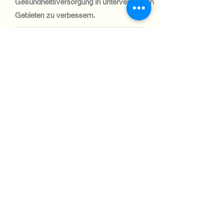
Gesundheitsversorgung in unterversorgten
Gebieten zu verbessern.
Automotive Industry:
Der Automobilsektor in Nicaragua ist
klein und die Nachfrage nach IT-
Systemen gering. Logistik- und
Flottenmanagementlösungen schaffen
jedoch Nischenchancen für den Import
von IT-Geräten.
Aviation industry:
Nicaraguas Luftfahrtindustrie ist zwar
bescheiden, aber wichtig für die
Konnektivität. Investitionen in die
Flughafeninfrastruktur treiben die
Nachfrage nach IT- und
Telekommunikationsausrüstung an, was