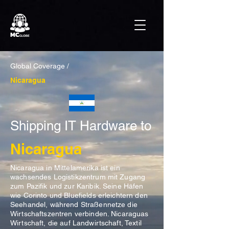
Global Coverage /
Nicaragua
Shipping IT Hardware to
Nicaragua
Nicaragua in Mittelamerika ist ein
wachsendes Logistikzentrum mit Zugang
zum Pazifik und zur Karibik. Seine Häfen
wie Corinto und Bluefields erleichtern den
Seehandel, während Straßennetze die
Wirtschaftszentren verbinden. Nicaraguas
Wirtschaft, die auf Landwirtschaft, Textil