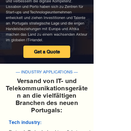
und verbessern die digitale Kompetenz.
Lissabon und Porto haben sich zu Zentren für
Start-ups und Technologieunternehmen
entwickelt und ziehen Investitionen und Talente
an. Portugals strategische Lage und die engen
Handelsbeziehungen mit Europa und Afrika
machen das Land zu einem wachsenden Akteur
im globalen IT-Handel.
Get a Quote
— INDUSTRY APPLICATIONS —
Versand von IT- und
Telekommunikationsgeräte
n an die vielfältigen
Branchen des neuen
Portugals:
Tech industry: