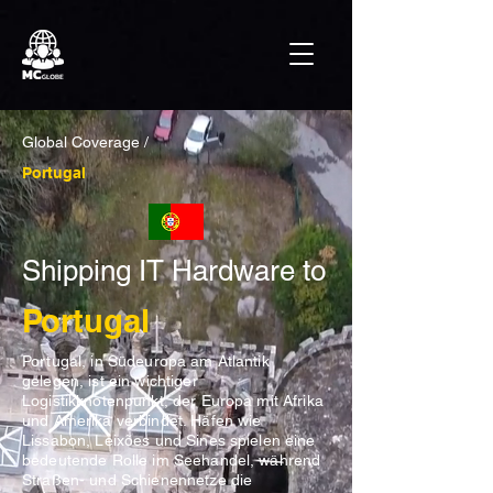
Global Coverage /
Portugal
Shipping IT Hardware to
Portugal
Portugal, in Südeuropa am Atlantik
gelegen, ist ein wichtiger
Logistikknotenpunkt, der Europa mit Afrika
und Amerika verbindet. Häfen wie
Lissabon, Leixões und Sines spielen eine
bedeutende Rolle im Seehandel, während
Straßen- und Schienennetze die