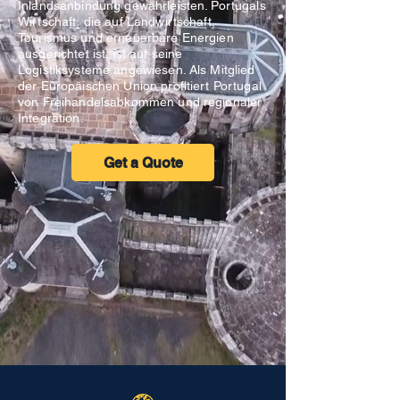
Inlandsanbindung gewährleisten. Portugals
Wirtschaft, die auf Landwirtschaft,
Tourismus und erneuerbare Energien
ausgerichtet ist, ist auf seine
Logistiksysteme angewiesen. Als Mitglied
der Europäischen Union profitiert Portugal
von Freihandelsabkommen und regionaler
Integration.
Get a Quote