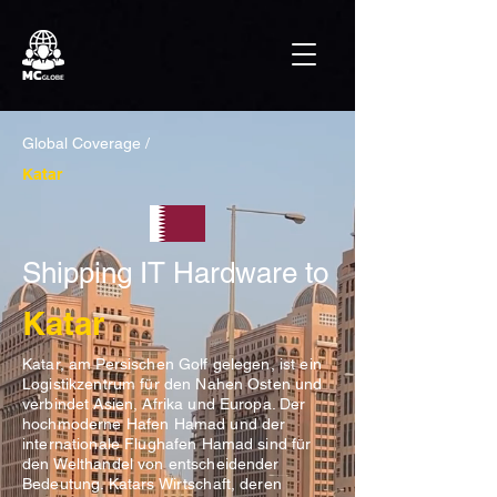
Global Coverage /
Katar
Shipping IT Hardware to
Katar
Katar, am Persischen Golf gelegen, ist ein
Logistikzentrum für den Nahen Osten und
verbindet Asien, Afrika und Europa. Der
hochmoderne Hafen Hamad und der
internationale Flughafen Hamad sind für
den Welthandel von entscheidender
Bedeutung. Katars Wirtschaft, deren