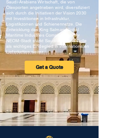
Saudi-Arabiens Wirtschaft, die von
Ölexporten angetrieben wird, diversifiziert
sich durch die Initiativen der Vision 2030
mit Investitionen in Infrastruktur,
Logistikzonen und Schienennetze. Die
Entwicklung des King Salman Global
Maritime Industries Complex und der
NEOM-Stadt stärkt Saudi-Arabiens Rolle
als wichtiges Bindeglied in internationalen
Lieferketten weiter.
Get a Quote