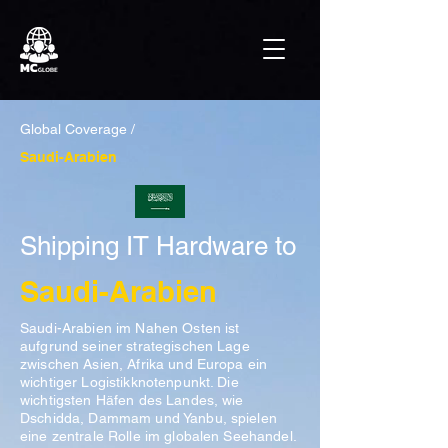
Global Coverage /
Saudi-Arabien
Shipping IT Hardware to
Saudi-Arabien
Saudi-Arabien im Nahen Osten ist
aufgrund seiner strategischen Lage
zwischen Asien, Afrika und Europa ein
wichtiger Logistikknotenpunkt. Die
wichtigsten Häfen des Landes, wie
Dschidda, Dammam und Yanbu, spielen
eine zentrale Rolle im globalen Seehandel.