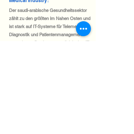
Medical industry:
Der saudi-arabische Gesundheitssektor
zählt zu den größten im Nahen Osten und
ist stark auf IT-Systeme für Telemedizin,
Diagnostik und Patientenmanagement
angewiesen. Der Import medizinischer IT-
Geräte ist für die Unterstützung laufender
Gesundheitsinitiativen von entscheidender
Bedeutung.
Automotive Industry:
Saudi-Arabiens Automobilsektor wächst,
die Nachfrage nach IT-Systemen in
Logistik und Flottenmanagement steigt.
Die effiziente Belieferung dieses Sektors
wird durch die starke Handelspolitik des
Landes unterstützt.