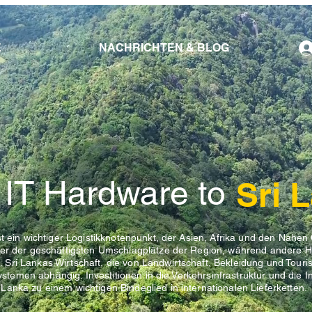
E
NACHRICHTEN & BLOG
 IT Hardware to
Sri 
st ein wichtiger Logistikknotenpunkt, der Asien, Afrika und den Nahen
ner der geschäftigsten Umschlagplätze der Region, während andere H
Sri Lankas Wirtschaft, die von Landwirtschaft, Bekleidung und Tour
systemen abhängig. Investitionen in die Verkehrsinfrastruktur und die I
anka zu einem wichtigen Bindeglied in internationalen Lieferketten.