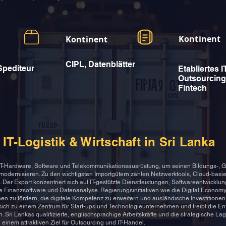
Kontinent
Kontinent
CIPL, Datenblätter
Spediteur
Etabliertes I
Outsourcing
Fintech
IT-Logistik & Wirtschaft in Sri Lanka
t IT-Hardware, Software und Telekommunikationsausrüstung, um seinen Bildungs-, 
 modernisieren. Zu den wichtigsten Importgütern zählen Netzwerktools, Cloud-bas
 Der Export konzentriert sich auf IT-gestützte Dienstleistungen, Softwareentwicklu
 Finanzsoftware und Datenanalyse. Regierungsinitiativen wie die Digital Economy 
nen zu fördern, die digitale Kompetenz zu erweitern und ausländische Investitione
ich zu einem Zentrum für Start-ups und Technologieunternehmen und treibt die En
. Sri Lankas qualifizierte, englischsprachige Arbeitskräfte und die strategische La
inem attraktiven Ziel für Outsourcing und IT-Handel.