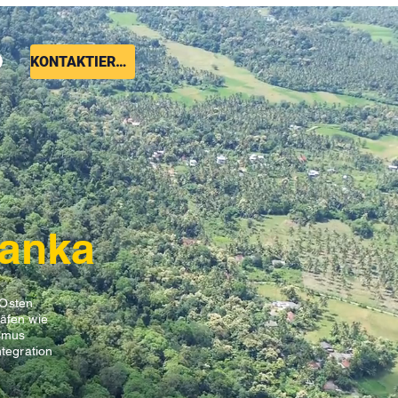
KONTAKTIEREN SIE UNS
Lanka
 Osten
äfen wie
ismus
ntegration