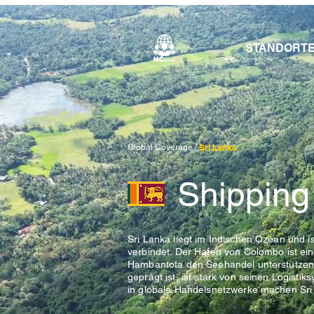
STANDORT
Global Coverage /
Sri Lanka
Shipping
Sri Lanka liegt im Indischen Ozean und i
verbindet. Der Hafen von Colombo ist ei
Hambantota den Seehandel unterstützen. 
geprägt ist, ist stark von seinen Logistik
in globale Handelsnetzwerke machen Sri L