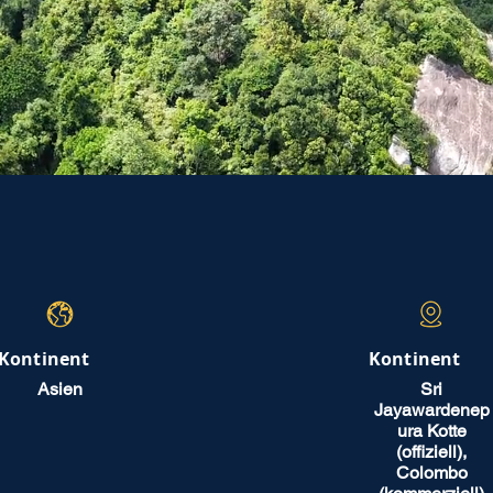
Kontinent
Kontinent
Asien
Sri
Jayawardenep
ura Kotte
(offiziell),
Colombo