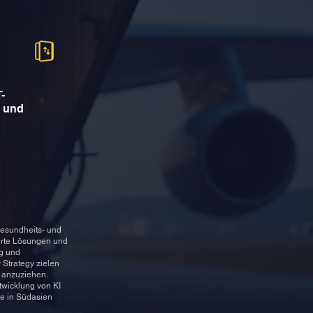
T-
 und
Gesundheits- und
ierte Lösungen und
ng und
Strategy zielen
n anzuziehen.
twicklung von KI
ge in Südasien