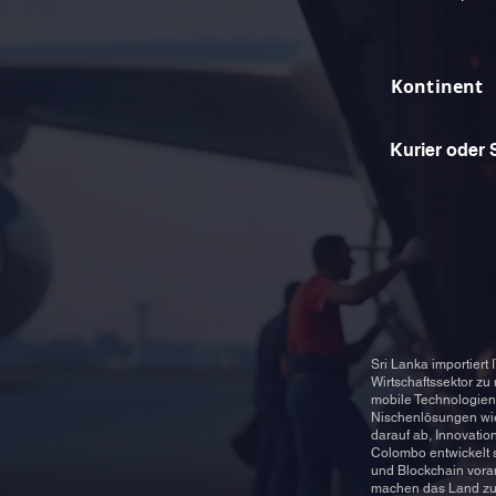
Kontinent
Kurier oder 
Sri Lanka importier
Wirtschaftssektor zu
mobile Technologien.
Nischenlösungen wie
darauf ab, Innovatio
Colombo entwickelt s
und Blockchain voran
machen das Land zu e