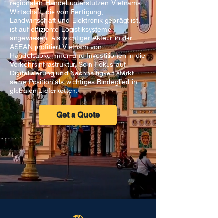
regionalen Handel unterstützen. Vietnams
Wirtschaft, die von Fertigung,
Landwirtschaft und Elektronik geprägt ist,
ist auf effiziente Logistiksysteme
angewiesen. Als wichtiger Akteur in der
ASEAN profitiert Vietnam von
Handelsabkommen und Investitionen in die
Verkehrsinfrastruktur. Sein Fokus auf
Digitalisierung und Nachhaltigkeit stärkt
seine Position als wichtiges Bindeglied in
globalen Lieferketten.
Get a Quote