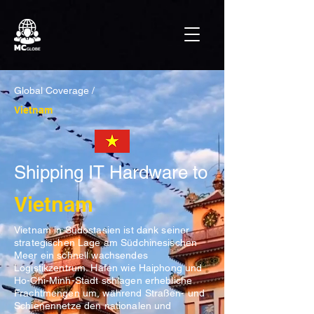
Global Coverage /
Vietnam
Shipping IT Hardware to
Vietnam
Vietnam in Südostasien ist dank seiner
strategischen Lage am Südchinesischen
Meer ein schnell wachsendes
Logistikzentrum. Häfen wie Haiphong und
Ho-Chi-Minh-Stadt schlagen erhebliche
Frachtmengen um, während Straßen- und
Schienennetze den nationalen und