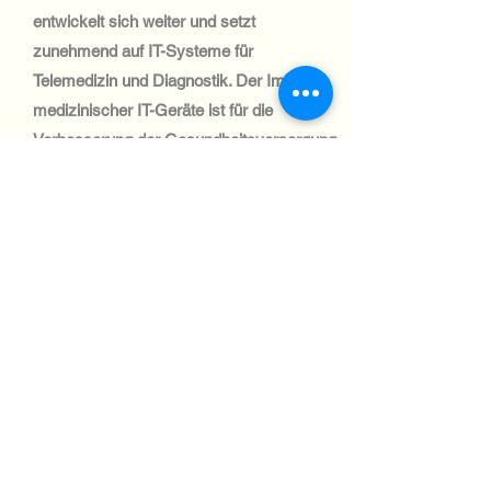
entwickelt sich weiter und setzt
zunehmend auf IT-Systeme für
Telemedizin und Diagnostik. Der Import
medizinischer IT-Geräte ist für die
Verbesserung der Gesundheitsversorgung
in städtischen und ländlichen Gebieten von
entscheidender Bedeutung.
Automotive Industry:
Vietnams Automobilsektor wächst, und
es besteht eine große Nachfrage nach
IT-Systemen in Fertigung und Logistik.
Der Versand in diesen Sektor ist effizient
und wird durch die wachsende
Handelsinfrastruktur Vietnams gut
unterstützt.