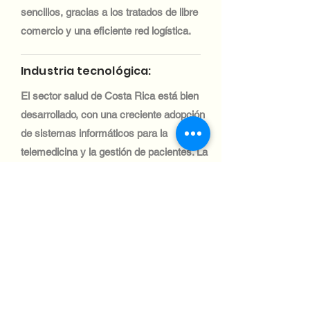
sencillos, gracias a los tratados de libre
comercio y una eficiente red logística.
Industria tecnológica:
El sector salud de Costa Rica está bien
desarrollado, con una creciente adopción
de sistemas informáticos para la
telemedicina y la gestión de pacientes. La
importación de equipos informáticos
médicos se ve facilitada por la agilización
de los procesos aduaneros y las políticas
comerciales.
Industria tecnológica:
El sector automotriz en Costa Rica es
pequeño, pero está en crecimiento, con