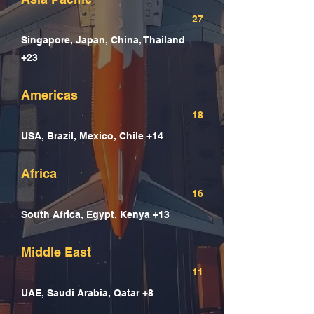
27
Singapore, Japan, China, Thailand
+23
Americas
18
USA, Brazil, Mexico, Chile +14
Africa
16
South Africa, Egypt, Kenya +13
Middle East
11
UAE, Saudi Arabia, Qatar +8