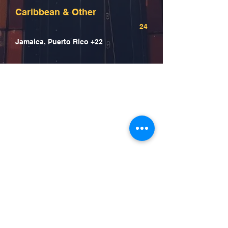
Caribbean & Other
24
Jamaica, Puerto Rico +22
Ofrecemos servicios
gestionados de IOR/EOR
en más de 130 países en
todo el mundo