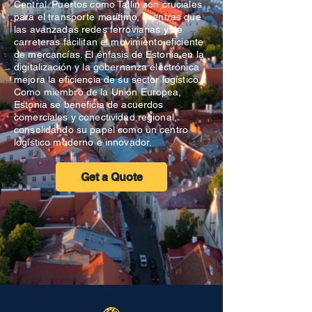
Central. Puertos como Tallin son cruciales
para el transporte marítimo, mientras que
las avanzadas redes ferroviarias y de
carreteras facilitan el movimiento eficiente
de mercancías. El énfasis de Estonia en la
digitalización y la gobernanza electrónica
mejora la eficiencia de su sector logístico.
Como miembro de la Unión Europea,
Estonia se beneficia de acuerdos
comerciales y conectividad regional,
consolidando su papel como un centro
logístico moderno e innovador.
Get a Quote