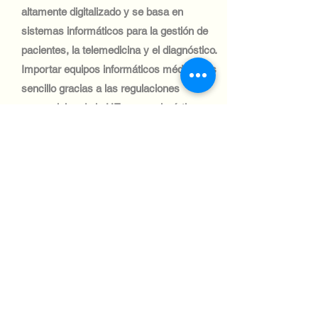
altamente digitalizado y se basa en
sistemas informáticos para la gestión de
pacientes, la telemedicina y el diagnóstico.
Importar equipos informáticos médicos es
sencillo gracias a las regulaciones
comerciales de la UE y a una logística
robusta.
Industria tecnológica:
El sector automotriz de Estonia se centra
en la logística y la gestión de flotas, con
una creciente adopción de sistemas
informáticos. El envío de equipos
informáticos a este sector es eficiente,
gracias a la sólida infraestructura
comercial y logística del país.