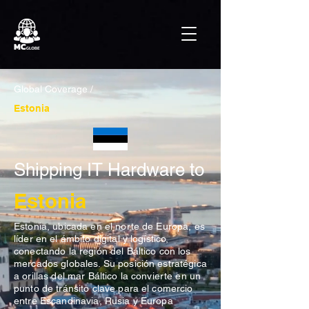
Global Coverage /
Estonia
Shipping IT Hardware to
Estonia
Estonia, ubicada en el norte de Europa, es
líder en el ámbito digital y logístico,
conectando la región del Báltico con los
mercados globales. Su posición estratégica
a orillas del mar Báltico la convierte en un
punto de tránsito clave para el comercio
entre Escandinavia, Rusia y Europa