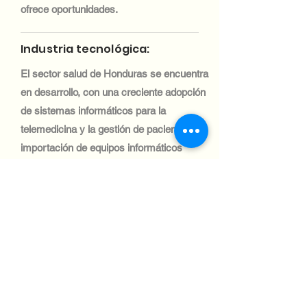
ofrece oportunidades.
Industria tecnológica:
El sector salud de Honduras se encuentra
en desarrollo, con una creciente adopción
de sistemas informáticos para la
telemedicina y la gestión de pacientes. La
importación de equipos informáticos
médicos es fundamental para mejorar el
acceso a la atención médica,
especialmente en zonas remotas.
Industria tecnológica:
El sector automotriz en Honduras es
pequeño, con una demanda limitada de
sistemas informáticos. Sin embargo, las