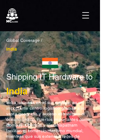
Global Coverage /
India
Shipping IT Hardware to
India
India, ubicada en el sur de Asia, es un
importante centro logístico gracias a su
vasta geografía y acceso estratégico al
océano Índico. Puertos importantes como
Bombay, Chennai y Visakhapatnam
facilitan el comercio marítimo mundial,
mientras que sus extensas redes de