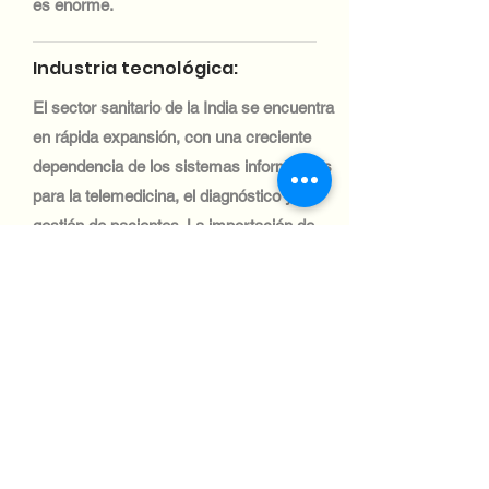
es enorme.
Industria tecnológica:
El sector sanitario de la India se encuentra
en rápida expansión, con una creciente
dependencia de los sistemas informáticos
para la telemedicina, el diagnóstico y la
gestión de pacientes. La importación de
equipos informáticos médicos es vital para
satisfacer la creciente demanda de
atención sanitaria.
Industria tecnológica:
El sector automotriz de la India se
encuentra entre los más grandes del
mundo, con una importante demanda de
sistemas informáticos para la