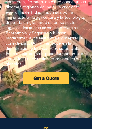
carreteras, ferrocarriles y aire conectan las
diversas regiones del país. La creciente
economía de India, impulsada por la
manufactura, la agricultura y la tecnología,
depende en gran medida de su sector
logístico. Iniciativas como los proyectos
Bharatmala y Sagarmala buscan
modernizar la infraestructura y mejorar la
conectividad. Con un enfoque en la
digitalización y los acuerdos comerciales,
India desempeña un papel fundamental en
las cadenas de suministro regionales y
globales.
Get a Quote