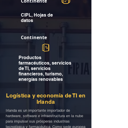
Continente
CIPL, Hojas de
datos
Continente
Productos
farmacéuticos, servicios
de TI, servicios
financieros, turismo,
energías renovables
Logística y economía de TI en
Irlanda
Irlanda es un importante importador de
hardware, software e infraestructura en la nube
para impulsar sus prósperas industrias
tecnológica y farmacéutica. Como sede europea