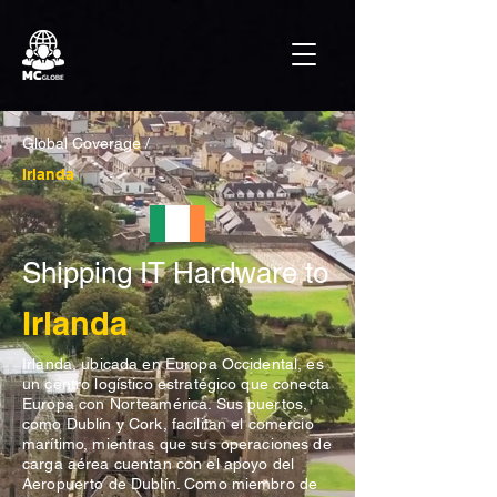
Global Coverage /
Irlanda
Shipping IT Hardware to
Irlanda
Irlanda, ubicada en Europa Occidental, es
un centro logístico estratégico que conecta
Europa con Norteamérica. Sus puertos,
como Dublín y Cork, facilitan el comercio
marítimo, mientras que sus operaciones de
carga aérea cuentan con el apoyo del
Aeropuerto de Dublín. Como miembro de