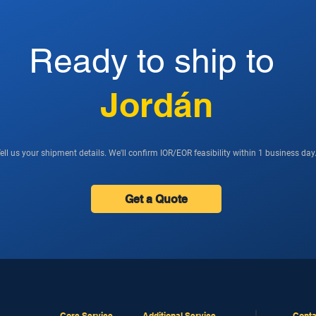
Ready to ship to
Jordán
ell us your shipment details. We'll confirm IOR/EOR feasibility within 1 business day
Get a Quote
Core Service
Additional Service
Conta