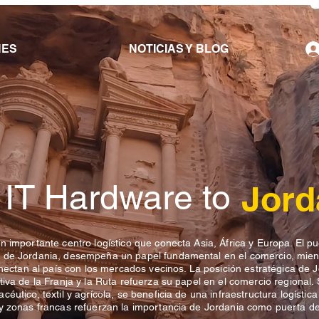
NES
NOTICIAS Y BLOG
 IT Hardware to
Jord
n importante centro logístico que conecta Asia, África y Europa. El p
a de Jordania, desempeña un papel fundamental en el comercio, mien
onectan al país con los mercados vecinos. La posición estratégica de 
iva de la Franja y la Ruta refuerza su papel en el comercio regional.
utico, textil y agrícola, se beneficia de una infraestructura logística 
 y zonas francas refuerzan la importancia de Jordania como puerta d