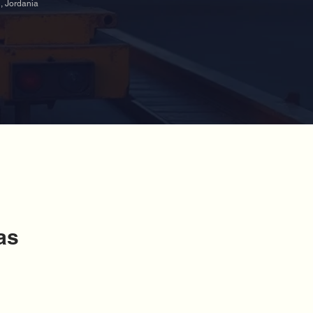
n, Jordania
as