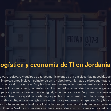
Continente
Continente
CIPL, Hojas de datos
Turismo, agr
a
energías re
servicios in
logística
ogística y economía de TI en Jordania
dware, software y equipos de telecomunicaciones para satisfacer las necesidades 
s importaciones incluyen soluciones en la nube, herramientas de ciberseguridad e 
como la salud, la educación y las finanzas. Las exportaciones se centran en servici
re y soluciones fintech, con énfasis en los mercados regionales. La iniciativa gu
para impulsar la transformación digital, fomentar la innovación y crear un ecosis
ores. Amán, la capital de Jordania, se perfila como un centro tecnológico regional
ionales en IA, IoT y tecnologías blockchain. Los programas de capacitación y las a
s globales están dotando a la fuerza laboral jordana de habilidades avanzadas en
 en Oriente Medio y sus sólidos vínculos comerciales con los países vecinos refuer