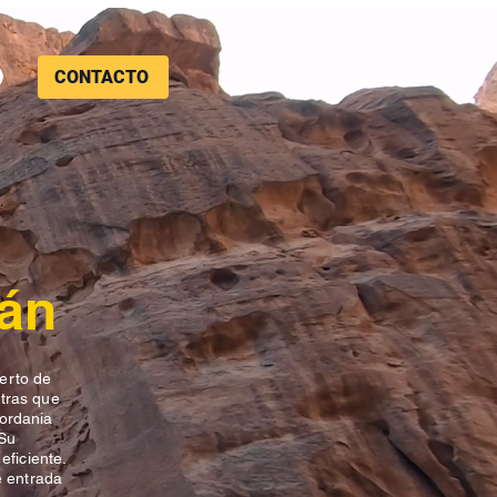
CONTACTO
án
uerto de
tras que
Jordania
 Su
eficiente.
e entrada