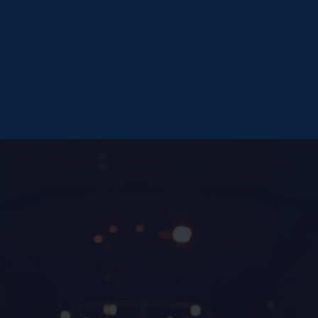
Continente
Continente
nar jordano (JOD)
16%
petróleo, vehículos, alimentos, productos químicos
rán y añadirán las principales exportaciones específicas