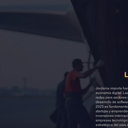
Continente
Mensajero o
transportist
L
Jordania importa har
economía digital. La
redes para sectores 
desarrollo de softwa
2025 es fundamental 
startups y emprended
inversiones internac
empresas tecnológica
estratégica del país