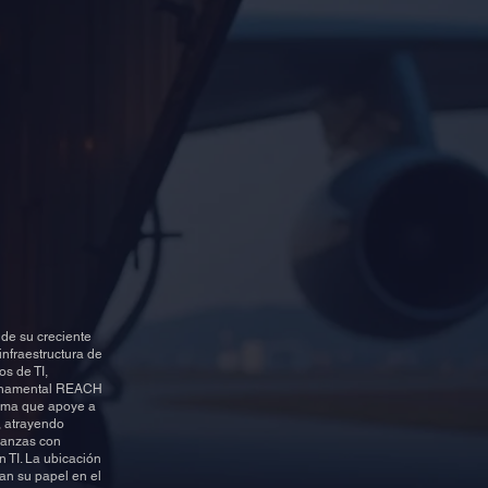
icultura,
novables,
formáticos,
de su creciente
infraestructura de
os de TI,
bernamental REACH
tema que apoye a
, atrayendo
lianzas con
 TI. La ubicación
zan su papel en el