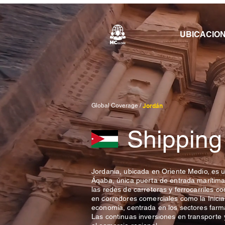
UBICACIO
Global Coverage /
Jordán
Shipping
Jordania, ubicada en Oriente Medio, es u
Áqaba, única puerta de entrada marítim
las redes de carreteras y ferrocarriles c
en corredores comerciales como la Iniciat
economía, centrada en los sectores farmacé
Las continuas inversiones en transporte