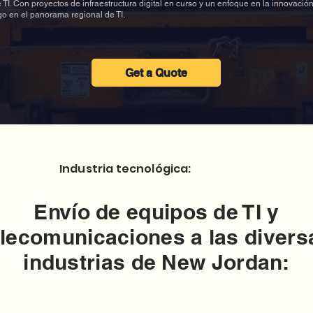
 TI. Con proyectos de infraestructura digital en curso y un enfoque en la innovació
go en el panorama regional de TI.
Get a Quote
Industria tecnológica:
Envío de equipos de TI y
elecomunicaciones a las divers
industrias de New Jordan: