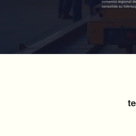
comercio regional de
consolida su lideraz
t