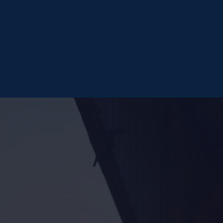
Di
Continente
Maquinaria, 
Continente
Se investiga