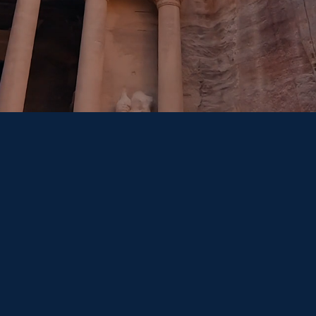
Continente
Continente
Asia
Ammán