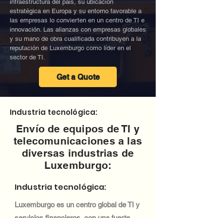
infraestructura del país, su ubicación
estratégica en Europa y su entorno favorable a
las empresas lo convierten en un centro de TI e
innovación. Las alianzas con empresas globales
y su mano de obra cualificada contribuyen a la
reputación de Luxemburgo como líder en el
sector de TI.
Get a Quote
Industria tecnológica:
Envío de equipos de TI y
telecomunicaciones a las
diversas industrias de
Luxemburgo:
Industria tecnológica:
Luxemburgo es un centro global de TI y
servicios financieros, con una fuerte