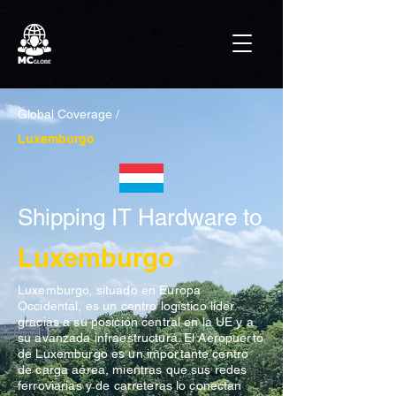
Global Coverage /
Luxemburgo
Shipping IT Hardware to
Luxemburgo
Luxemburgo, situado en Europa
Occidental, es un centro logístico líder
gracias a su posición central en la UE y a
su avanzada infraestructura. El Aeropuerto
de Luxemburgo es un importante centro
de carga aérea, mientras que sus redes
ferroviarias y de carreteras lo conectan