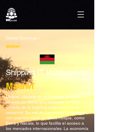
Global Coverage /
Malawi
Shipping IT Hardware to
Malawi
Malawi, ubicado en el Sudeste Africano, es
un país sin litoral que depende en gran
medida de la logística regional para su
comercio. Su red de carreteras lo conecta
con puertos clave en Mozambique, como
Beira y Nacala, lo que facilita el acceso a
los mercados internacionales. La economía