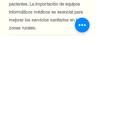
pacientes. La importación de equipos
informáticos médicos es esencial para
mejorar los servicios sanitarios en las
zonas rurales.
Industria tecnológica:
El sector automotriz en Malawi es
pequeño, con una demanda limitada de
sistemas informáticos. Sin embargo, los
servicios de logística y gestión de flotas
están empezando a adoptar soluciones
informáticas, lo que crea oportunidades
de nicho para la importación de equipos.
Industria tecnológica:
La industria aeronáutica de Malawi es
modesta, pero importante para la