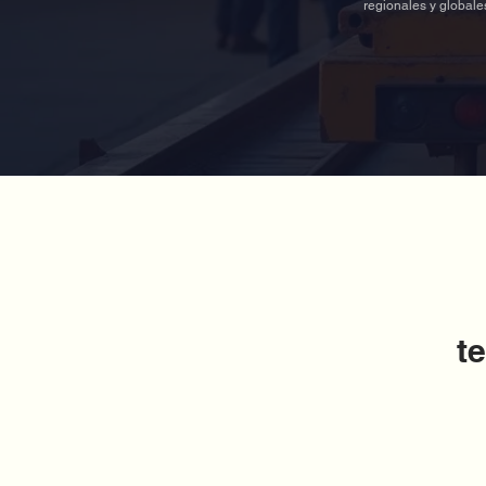
regionales y globale
t