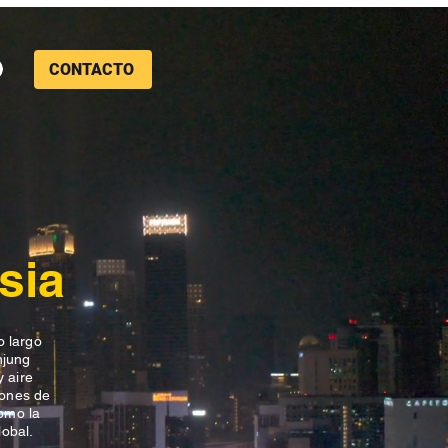
CONTACTO
sia
o largo
njung
 aire
iones de
como la
lobal.