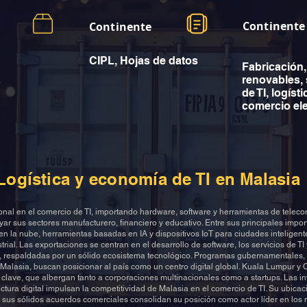
Continente
Continente
CIPL, Hojas de datos
Fabricación,
a
renovables, 
de TI, logísti
comercio el
Logística y economía de TI en Malasia
ional en el comercio de TI, importando hardware, software y herramientas de tele
r sus sectores manufacturero, financiero y educativo. Entre sus principales impor
en la nube, herramientas basadas en IA y dispositivos IoT para ciudades inteligent
rial. Las exportaciones se centran en el desarrollo de software, los servicios de TI 
h, respaldadas por un sólido ecosistema tecnológico. Programas gubernamentales,
Malasia, buscan posicionar al país como un centro digital global. Kuala Lumpur y
 clave, que albergan tanto a corporaciones multinacionales como a startups. Las i
ctura digital impulsan la competitividad de Malasia en el comercio de TI. Su ubicac
y sus sólidos acuerdos comerciales consolidan su posición como actor líder en los