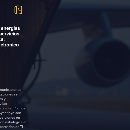
 energías
servicios
ca,
ectrónico
comunicaciones
taciones se
es y
y las
 como el Plan de
 Cyberjaya son
nversiones en
ión estratégica en
 mercados de TI