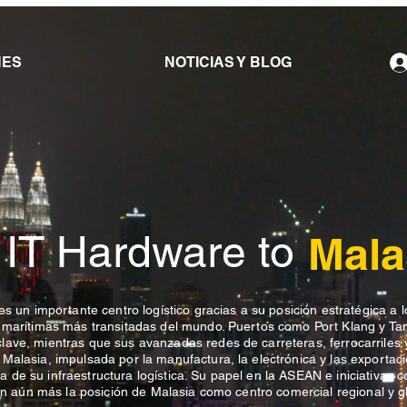
NES
NOTICIAS Y BLOG
 IT Hardware to
Mala
es un importante centro logístico gracias a su posición estratégica a l
s marítimas más transitadas del mundo. Puertos como Port Klang y Ta
ave, mientras que sus avanzadas redes de carreteras, ferrocarriles y
Malasia, impulsada por la manufactura, la electrónica y las exportac
de su infraestructura logística. Su papel en la ASEAN e iniciativas 
dan aún más la posición de Malasia como centro comercial regional y g