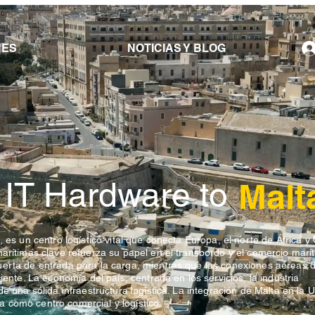
NES
NOTICIAS Y BLOG
 IT Hardware to
Malt
 es un centro logístico vital que conecta Europa, el norte de África y
arítimas clave refuerza su papel en el transbordo y el comercio marít
uerta de entrada para la carga, mientras que las conexiones aéreas 
iente. La economía del país, centrada en los servicios, la industria
de una sólida infraestructura logística. La integración de Malta en la 
 como centro comercial y logístico.