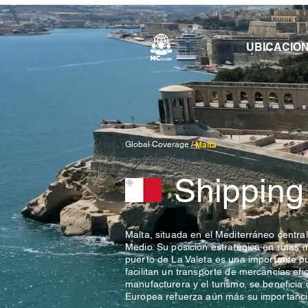
UBICACIO
Global Coverage /
Malta
Shipping
Malta, situada en el Mediterráneo central,
Medio. Su posición estratégica en rutas m
puerto de La Valeta es una importante p
facilitan un transporte de mercancías efic
manufacturera y el turismo, se beneficia 
Europea refuerza aún más su importancia