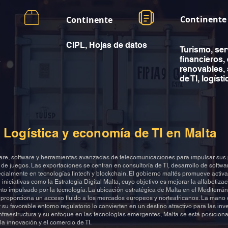
Continente
Continente
CIPL, Hojas de datos
Turismo, ser
a
financieros,
renovables, 
de TI, logísti
Logística y economía de TI en Malta
are, software y herramientas avanzadas de telecomunicaciones para impulsar sus
y de juegos. Las exportaciones se centran en consultoría de TI, desarrollo de softwa
cialmente en tecnologías fintech y blockchain. El gobierno maltés promueve activ
niciativas como la Estrategia Digital Malta, cuyo objetivo es mejorar la alfabetizaci
nto impulsado por la tecnología. La ubicación estratégica de Malta en el Mediterr
 proporciona un acceso fluido a los mercados europeos y norteafricanos. La mano
y su favorable entorno regulatorio lo convierten en un destino atractivo para las inve
infraestructura y su enfoque en las tecnologías emergentes, Malta se está posicio
la innovación y el comercio de TI.