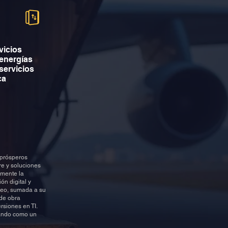
vicios
 energías
servicios
ca
 prósperos
re y soluciones
amente la
ón digital y
áneo, sumada a su
 de obra
rsiones en TI.
nando como un