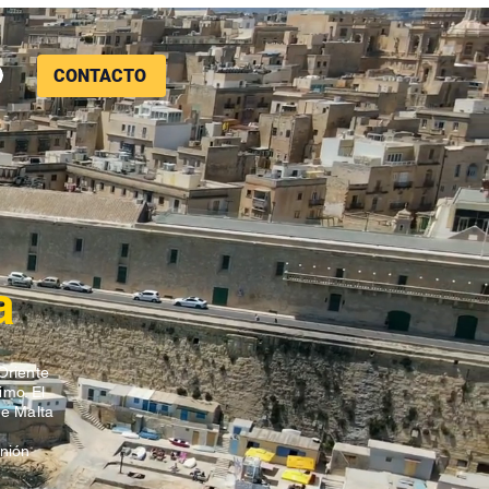
CONTACTO
a
 Oriente
imo. El
de Malta
Unión