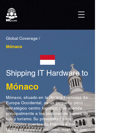
Global Coverage /
Mónaco
Shipping IT Hardware to
Mónaco
Mónaco, situado en la Riviera Francesa de
Europa Occidental, es un pequeño pero
estratégico centro logístico, que atiende
principalmente a los sectores de bienes de
lujo y turismo. Su proximidad a los
principales puertos de Francia e Italia
facilita el comercio marítimo, mientras que