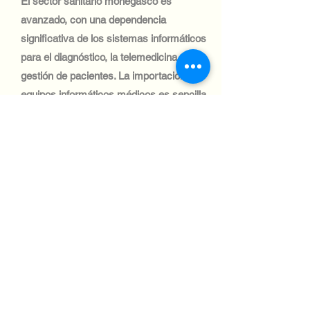
El sector sanitario monegasco es
avanzado, con una dependencia
significativa de los sistemas informáticos
para el diagnóstico, la telemedicina y la
gestión de pacientes. La importación de
equipos informáticos médicos es sencilla,
gracias a los acuerdos de la UE y a unas
sólidas redes logísticas.
Industria tecnológica:
El sector automovilístico monegasco es
reducido, con una demanda limitada de
sistemas informáticos. Sin embargo, la
gestión de flotas de lujo y las soluciones
de IoT crean oportunidades de nicho
para la importación de equipos
informáticos.