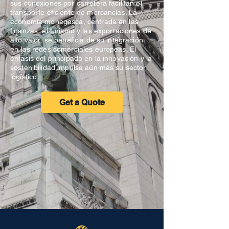
sus conexiones por carretera facilitan el
transporte eficiente de mercancías. La
economía monegasca, centrada en las
finanzas, el turismo y las exportaciones de
alto valor, se beneficia de su integración
en las redes comerciales europeas. El
énfasis del principado en la innovación y la
sostenibilidad impulsa aún más su sector
logístico.
Get a Quote